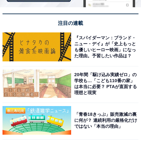
広い分野で社会に貢献しています。
注目の連載
回答者からは「専門的な知識が豊富そうに思えた（50
代・愛媛県）」「幅広い知識と教養を身につけていると
『スパイダーマン：ブランド・
思うから（30代・京都府）」などの声が聞かれました。
ニュー・デイ』が「史上もっと
も優しいヒーロー映画」になっ
た理由。予習したい作品は？
＞次ページ：20位までのランキング結果
20年間「駆け込み実績ゼロ」の
学校も…「こども110番の家」
は本当に必要？ PTAが直面する
理想と現実
【おすすめ記事】
・
聞いてすごいと思う「出身大学」ランキング！ 3位 慶應
「青春18きっぷ」販売激減の裏
に何が？ 連続利用の厳格化だけ
義塾大学、2位 京都大学、1位は？
ではない「本当の理由」
・
「高校生に戻ったら志望したい大学」ランキング！ 3位