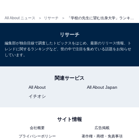
All About ニュース
リサーチ
「学校の先生に望む出身大学」ランキング！ 3位 早稲田大学、2位 京都大学、1位は？
リサーチ
編集部が独自目線で調査したトピックスをはじめ、最新のリリース情報、ト
レンドに関するランキングなど、世の中で注目を集めている話題をお知らせ
しています。
1
2
3
4
5
関連サービス
All About
All About Japan
イチオシ
サイト情報
会社概要
広告掲載
プライバシーポリシー
著作権・商標・免責事項