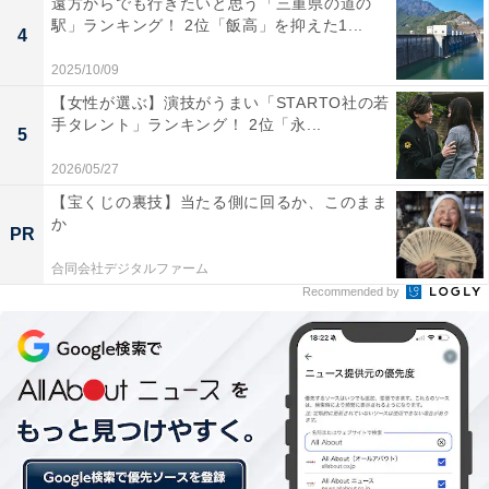
遠方からでも行きたいと思う「三重県の道の
駅」ランキング！ 2位「飯高」を抑えた1...
4
2025/10/09
【女性が選ぶ】演技がうまい「STARTO社の若
手タレント」ランキング！ 2位「永...
5
2026/05/27
【宝くじの裏技】当たる側に回るか、このまま
か
PR
合同会社デジタルファーム
Recommended by
第1位：東京大学（150票）
第1位は「東京大学」でした。1877年に創設された長い
歴史を持つ国立大学で、リベラル・アーツ教育に力を入
れています。卒業生は豊かな教養や専門性を持って、幅