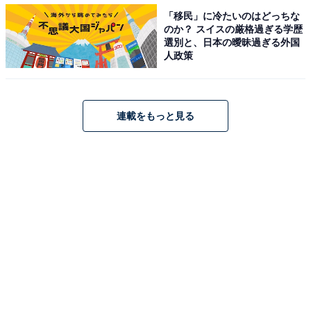
早稲田大学、2位 京都大学、1位は？
「移民」に冷たいのはどっちな
のか？ スイスの厳格過ぎる学歴
・
選別と、日本の曖昧過ぎる外国
「お金持ちなイメージ」大学ランキング！ 3位 お茶の水
人政策
女子大学、2位 青山学院大学、1位は？
・
「子がパートナーとして連れてきたらうれしい」相手の
連載をもっと見る
出身大学 3位 慶應義塾、2位 京都大学、1位は？
・
「子どもに行ってほしい大学」ランキング！ 3位 大阪大
学、2位 京都大学、1位は？