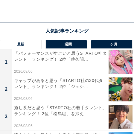
第2位：京都大学（117票）
最新
一週間
一ヶ月
第2位は「京都大学」でした。1897年に創設された「京
「パフォーマンスがすごいと思うSTARTO社タ
都帝国大学」を前身とする国立大学です。京都府京都市
レント」ランキング！ 2位「佐久間...
1
左京区に拠点を構え、「自由な学風」の下で多くの学生
2026/08/06
が勉学や研究に取り組んでいます。
ギャップがあると思う「STARTO社の30代タ
レント」ランキング！ 2位「ジェシ...
回答者からは「一般的な教員に比べて、型にはまらない
2
イメージがあるから（50代・北海道）」「頭柔らかい人
2026/08/06
が多いイメージだから（20代・東京都）」などのコメン
癒し系だと思う「STARTO社の若手タレント」
ランキング！ 2位「松島聡」を抑え...
トが集まりました。
3
2026/08/05