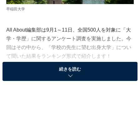
早稲田大学
All About編集部は9月1～11日、全国500人を対象に「大
学・学歴」に関するアンケート調査を実施しました。今
回はその中から、「学校の先生に望む出身大学」につい
て聞いた結果をランキング形式で紹介します！
続きを読む
＞20位までのランキング結果
第3位：早稲田大学（101票）
第3位は「早稲田大学」でした。1882年に大隈重信が創
設した「東京専門学校」を前身とする私立の総合大学で
す。私学ではトップクラスの入試難易度を誇り、多くの