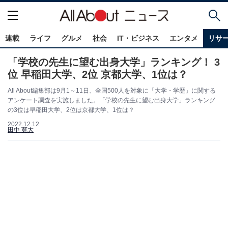
連載
ライフ
グルメ
社会
IT・ビジネス
エンタメ
リサ
「学校の先生に望む出身大学」ランキング！ 3
位 早稲田大学、2位 京都大学、1位は？
All About編集部は9月1～11日、全国500人を対象に「大学・学歴」に関する
アンケート調査を実施しました。「学校の先生に望む出身大学」ランキング
の3位は早稲田大学、2位は京都大学、1位は？
2022.12.12
田中 寛大