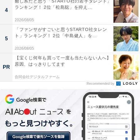
癒し系だと思う「STARTO社の若手タレント」
「日本の中でもトップクラスに入る学力を誇っていると
ランキング！ 2位「松島聡」を抑え...
4
思うから。独自の教育方針を持っていると思うから（40
2026/08/05
代・広島県）」などのコメントが集まりました。
「ファンサがすごいと思うSTARTO社タレン
ト」ランキング！ 2位「中島健人」を...
5
2026/08/05
【宝くじ何年も買って一度も当たらない人へ】
原因、はっきりしてます
PR
合同会社デジタルファーム
Recommended by