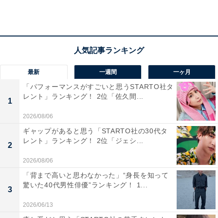
最新
一週間
一ヶ月
「パフォーマンスがすごいと思うSTARTO社タ
第2位：京都大学（330票）
レント」ランキング！ 2位「佐久間...
1
第2位は「京都大学」でした。「自由の学風」を伝統と
2026/08/06
する国立の総合大学で、「THE世界大学ランキング
ギャップがあると思う「STARTO社の30代タ
レント」ランキング！ 2位「ジェシ...
2023」では総合68位にランクインするなど、世界でも高
2
く評価されています。ノーベル賞受賞者数が多いことも
2026/08/06
有名です。
「背まで高いと思わなかった」“身長を知って
驚いた40代男性俳優”ランキング！ 1...
3
回答者からは「多くの有名な教授を生み出し、世界的な
2026/06/13
研究を発信している大学だからです（50代・大阪府）」