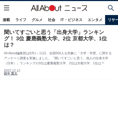
連載
ライフ
グルメ
社会
IT・ビジネス
エンタメ
リサ
聞いてすごいと思う「出身大学」ランキン
グ！ 3位 慶應義塾大学、2位 京都大学、1位
は？
All About編集部は9月1～11日、全国500人を対象に「大学・学歴」に関する
アンケート調査を実施しました。「聞いてすごいと思う、他人の出身大学
（日本）」ランキングの3位は慶應義塾大学、2位は京都大学、1位は？
2022.12.12
田中 寛大