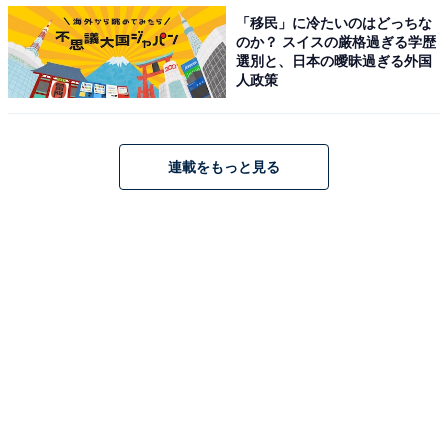
「移民」に冷たいのはどっちな
のか？ スイスの厳格過ぎる学歴
【おすすめ記事】
選別と、日本の曖昧過ぎる外国
・
人政策
「高校生に戻ったら志望したい大学」ランキング！ 3位
早稲田大学、2位 京都大学、1位は？
・
連載をもっと見る
「学校の先生に望む出身大学」ランキング！ 3位 早稲田
大学、2位 京都大学、1位は？
・
「お金持ちなイメージ」大学ランキング！ 3位 お茶の水
女子大学、2位 青山学院大学、1位は？
・
「子がパートナーとして連れてきたらうれしい」相手の
出身大学 3位 慶應義塾、2位 京都大学、1位は？
・
「子どもに行ってほしい大学」ランキング！ 3位 大阪大