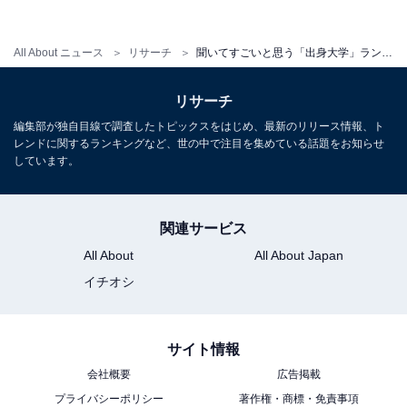
学、2位 京都大学、1位は？
All About ニュース
リサーチ
聞いてすごいと思う「出身大学」ランキング！ 3位 慶應義塾大学、2位 京都大学、1位は？
リサーチ
編集部が独自目線で調査したトピックスをはじめ、最新のリリース情報、ト
レンドに関するランキングなど、世の中で注目を集めている話題をお知らせ
しています。
関連サービス
All About
All About Japan
イチオシ
サイト情報
1
2
3
4
5
会社概要
広告掲載
プライバシーポリシー
著作権・商標・免責事項