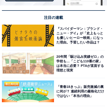
第1位：東京大学（455票）
第1位は「東京大学」でした。1877年に創設され、東京
注目の連載
都文京区に拠点を置く歴史ある国立大学です。「THE世
『スパイダーマン：ブランド・
界大学ランキング2023」では総合39位にランクイン。日
ニュー・デイ』が「史上もっと
本はもちろん、海外での評価も高くなっています。
も優しいヒーロー映画」になっ
た理由。予習したい作品は？
回答者からは「日本一の大学というイメージがあるから
20年間「駆け込み実績ゼロ」の
です（30代・鹿児島県）」「在学、および卒業した人や
学校も…「こども110番の家」
知り合いと接してみて本当に頭が良かったり、天才だと
は本当に必要？ PTAが直面する
理想と現実
感じることがあったから（40代・福岡県）」などの声が
聞かれました。
「青春18きっぷ」販売激減の裏
に何が？ 連続利用の厳格化だけ
ではない「本当の理由」
＞次ページ：20位までのランキング結果