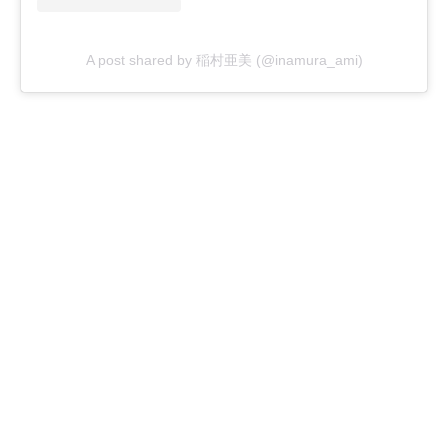
A post shared by 稲村亜美 (@inamura_ami)