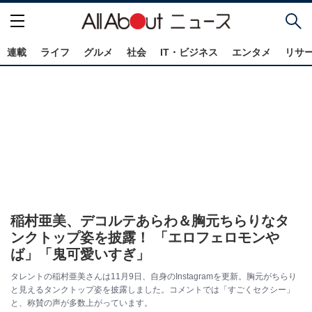
連載
ライフ
グルメ
社会
IT・ビジネス
エンタメ
リサ
稲村亜美、デコルテあらわ＆胸元ちらりなタ
ンクトップ姿を披露！ 「エロフェロモンや
ば」「鬼可愛いすぎ」
タレントの稲村亜美さんは11月9日、自身のInstagramを更新。胸元がちらり
と見えるタンクトップ姿を披露しました。コメントでは「すごくセクシー」
と、称賛の声が多数上がっています。