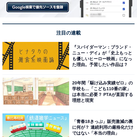
注目の連載
『スパイダーマン：ブランド・
ニュー・デイ』が「史上もっと
も優しいヒーロー映画」になっ
た理由。予習したい作品は？
20年間「駆け込み実績ゼロ」の
学校も…「こども110番の家」
は本当に必要？ PTAが直面する
理想と現実
「青春18きっぷ」販売激減の裏
に何が？ 連続利用の厳格化だけ
ではない「本当の理由」