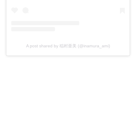
A post shared by 稲村亜美 (@inamura_ami)