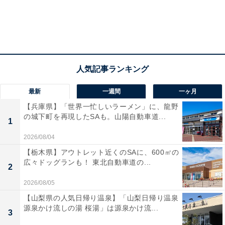
最新
一週間
一ヶ月
【兵庫県】「世界一忙しいラーメン」に、龍野
の城下町を再現したSAも。山陽自動車道...
1
2026/08/04
【栃木県】アウトレット近くのSAに、600㎡の
広々ドッグランも！ 東北自動車道の...
2
2026/08/05
【山梨県の人気日帰り温泉】「山梨日帰り温泉
源泉かけ流しの湯 桜湯」は源泉かけ流...
3