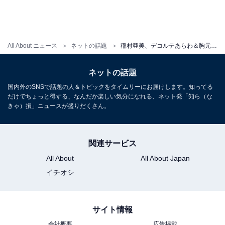
All About ニュース
ネットの話題
稲村亜美、デコルテあらわ＆胸元ちらりなタンクトップ姿を披露！ 「エロフェロモンやば」「鬼可愛いすぎ」
ネットの話題
国内外のSNSで話題の人＆トピックをタイムリーにお届けします。知ってる
だけでちょっと得する、なんだか楽しい気分になれる、ネット発「知ら（な
きゃ）損」ニュースが盛りだくさん。
関連サービス
All About
All About Japan
イチオシ
サイト情報
会社概要
広告掲載