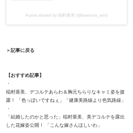
A post shared by 稲村亜美 (@inamura_ami)
＞記事に戻る
【おすすめ記事】
・
稲村亜美、デコルテあらわ＆胸元ちらりなキャミ姿を披
露！ 「色っぽいですねぇ」「健康美路線より色気路線」
・
「結婚したのかと思った」稲村亜美、美デコルテを露出
した花嫁姿公開！ 「こんな嫁さんほしいわ」