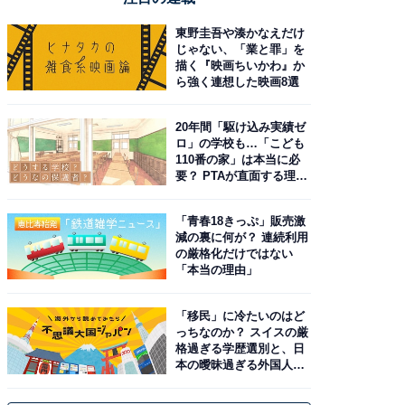
東野圭吾や湊かなえだけ
じゃない、「業と罪」を
描く『映画ちいかわ』か
ら強く連想した映画8選
20年間「駆け込み実績ゼ
ロ」の学校も…「こども
110番の家」は本当に必
要？ PTAが直面する理想
と現実
「青春18きっぷ」販売激
減の裏に何が？ 連続利用
の厳格化だけではない
「本当の理由」
「移民」に冷たいのはど
っちなのか？ スイスの厳
格過ぎる学歴選別と、日
本の曖昧過ぎる外国人政
策