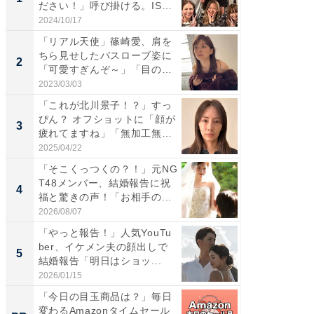
ださい！」呼び掛ける。IS
災地を
S...
「カ...
2024/10/17
2026/08/0
「リアル天使」篠崎愛、肩を
「女の
ちら見せしたバスローブ姿に
介、バ
2
2
「可愛すぎんぞ～」「目の表
らのプレ
情...
愛...
2023/03/03
2026/08/0
「これが北川景子！？」すっ
「脚が
ぴん？ オフショットに「顔が
横川尚
3
3
疲れてますね」「無加工無
ムキな姿
表...
刃...
2025/04/22
2026/08/0
「そこくっつくの？！」元NG
「え、
T48メンバー、結婚報告に祝
芸人、2
4
4
福と驚きの声！「お相手の...
エットに
2026/08/07
2026/08/0
「やっと報告！」人気YouTu
「脳がバ
ber、イケメン夫の顔出しで
装姿が話
5
5
結婚報告「明日はショッ...
のお父さ
2026/01/15
2026/08/0
「今日の目玉商品は？」毎日
FINCH
変わるAmazonタイムセール
クセッ