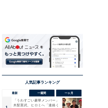
最新
一週間
一ヶ月
「うわすごい豪華メンバー」
「さす
木梨憲武、ヒロミへ「連絡く
は」高
1
1