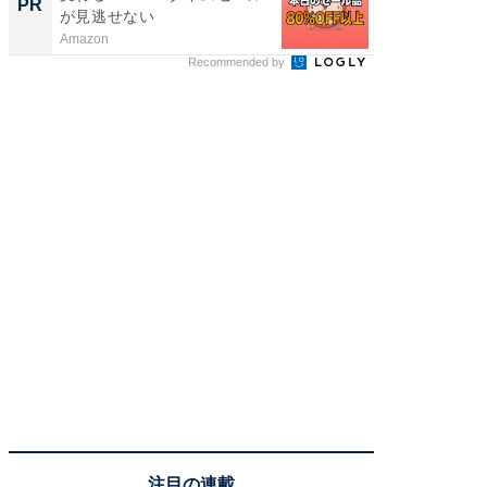
PR
PR
が見逃せない
Amazon
FINCHI o
Recommended by
注目の連載