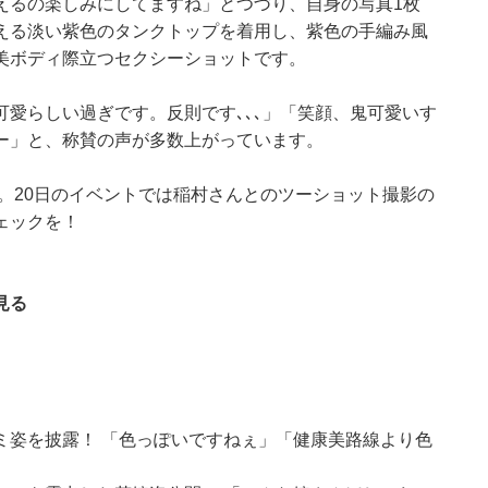
えるの楽しみにしてますね」とつづり、自身の写真1枚
える淡い紫色のタンクトップを着用し、紫色の手編み風
美ボディ際立つセクシーショットです。
愛らしい過ぎです。反則です､､､」「笑顔、鬼可愛いす
ー」と、称賛の声が多数上がっています。
中。20日のイベントでは稲村さんとのツーショット撮影の
ェックを！
見る
ミ姿を披露！ 「色っぽいですねぇ」「健康美路線より色