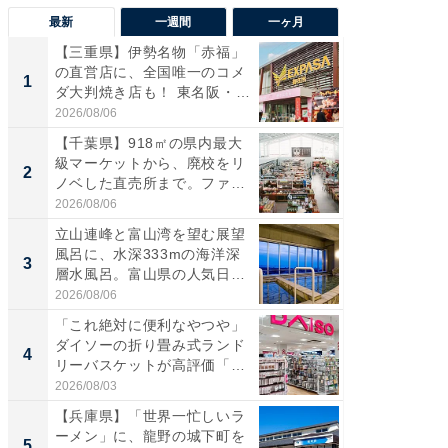
最新
一週間
一ヶ月
【三重県】伊勢名物「赤福」
【兵庫
の直営店に、全国唯一のコメ
ーメン
1
1
ダ大判焼き店も！ 東名阪・
再現した
伊...
道...
2026/08/06
2026/08/0
【千葉県】918㎡の県内最大
【三重
級マーケットから、廃校をリ
「鈴鹿天
2
2
ノベした直売所まで。ファ
は100
ー...
2026/08/06
2026/08/0
立山連峰と富山湾を望む展望
ステラ
風呂に、水深333mの海洋深
詰め放題
3
3
層水風呂。富山県の人気日
00円で「
帰...
2026/08/06
2026/08/0
「これ絶対に便利なやつや」
「ミニオ
ダイソーの折り畳み式ランド
ッグ！ 
4
4
リーバスケットが高評価「使
ど、夏限
わ...
2026/08/03
2026/08/0
【兵庫県】「世界一忙しいラ
【埼玉
ーメン」に、龍野の城下町を
「行田天
5
5