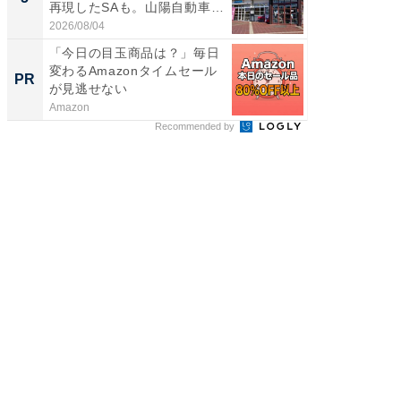
再現したSAも。山陽自動車
は和の
道...
が...
2026/08/04
2026/08/0
「今日の目玉商品は？」毎日
事例か
変わるAmazonタイムセール
管理』
PR
PR
が見逃せない
Amazon
KeeperSec
Recommended by