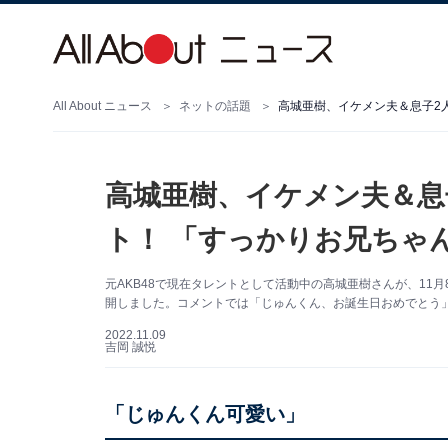
All About ニュース
ネットの話題
高城亜樹、イケメン夫＆息
ト！ 「すっかりお兄ちゃ
元AKB48で現在タレントとして活動中の高城亜樹さんが、11月8
開しました。コメントでは「じゅんくん、お誕生日おめでとう
2022.11.09
吉岡 誠悦
「じゅんくん可愛い」