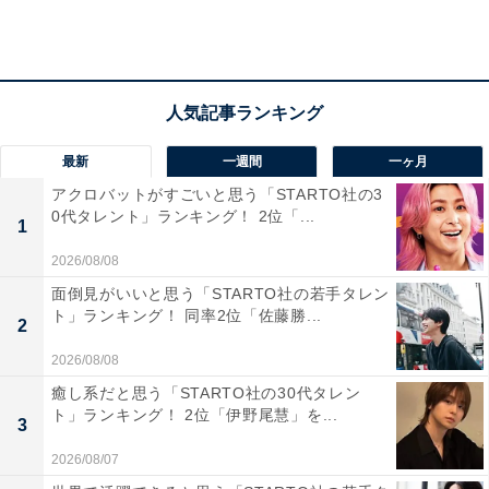
ぐ高くなる（40代女性／静岡県）」など、別の商品も頼
むことで高くなってしまうという声も。
そのほか、「丸亀製麺などネギかけ放題のサービスがあ
るがそんなサービスがないので高く感じます（30代男性
最新
一週間
一ヶ月
／北海道）」「価格改定で値段が上がり高く感じた（20
アクロバットがすごいと思う「STARTO社の3
代男性／兵庫県）」などのコメントも寄せられました。
0代タレント」ランキング！ 2位「...
1
2026/08/08
面倒見がいいと思う「STARTO社の若手タレン
ト」ランキング！ 同率2位「佐藤勝...
2
2026/08/08
癒し系だと思う「STARTO社の30代タレン
ト」ランキング！ 2位「伊野尾慧」を...
3
2026/08/07