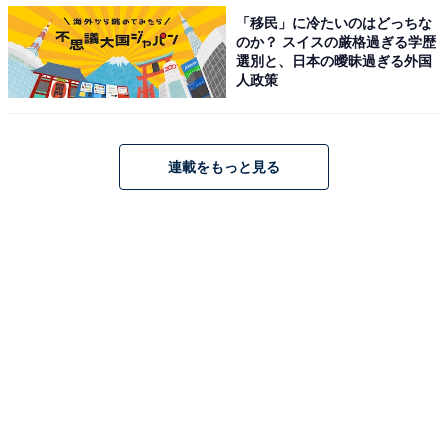
「移民」に冷たいのはどっちな
のか？ スイスの厳格過ぎる学歴
選別と、日本の曖昧過ぎる外国
人政策
連載をもっと見る
1位：丸亀製麺（62票）
第1位は「丸亀製麺」でした。打ち立ての麺を味わえる
うどんメニューだけでなく、「えび天」「かしわ天」な
どの天ぷらメニュー、薬味やトッピングのメニューも用
意されています。