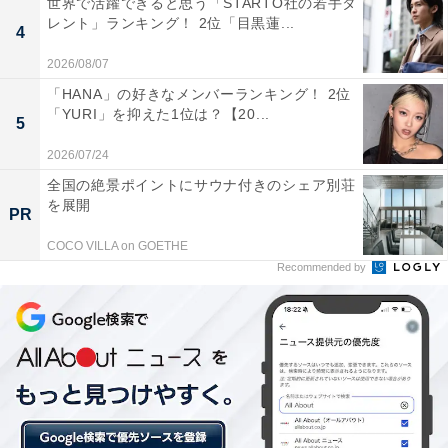
世界で活躍できると思う「STARTO社の若手タ
レント」ランキング！ 2位「目黒蓮...
4
2026/08/07
「HANA」の好きなメンバーランキング！ 2位
「YURI」を抑えた1位は？【20...
5
2位：味の民芸（59票）
2026/07/24
全国の絶景ポイントにサウナ付きのシェア別荘
第2位は「味の民芸」。首都圏を中心に1都9県に店舗を
を展開
PR
構え、製法にこだわった「手延べうどん」を提供してい
COCO VILLA on GOETHE
ます。
Recommended by
回答者からは「美味しいし、上品な内装と器でワンラン
ク上の印象ですが、それなりの高い値段だと感じます
（50代女性／宮城県）」「セットメニューが多いせい
か、全体的に高い（40代女性／東京都）」「1000円以上
するうどんも多い（40代女性／宮城県）」などのコメン