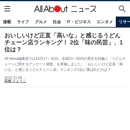
連載
ライフ
グルメ
社会
IT・ビジネス
エンタメ
リサ
おいしいけど正直「高いな」と感じるうどん
チェーン店ランキング！ 2位「味の民芸」、1
位は？
All About編集部では10月17～31日、全国10～60代の男女を対象に「うどんチ
ェーンに関するアンケート調査」を実施しました。「おいしいけど正直『高
いな』と感じるうどんチェーン店」ランキング1位に選ばれたのは？
2022.11.09
高橋 りょうこ