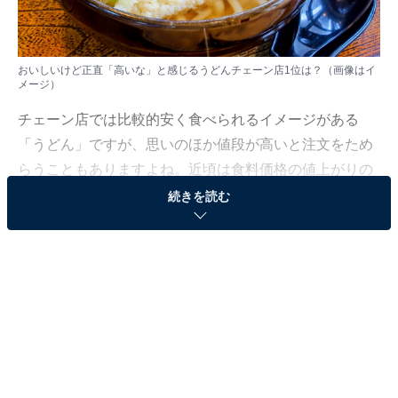
おいしいけど正直「高いな」と感じるうどんチェーン店1位は？（画像はイ
メージ）
チェーン店では比較的安く食べられるイメージがある
「うどん」ですが、思いのほか値段が高いと注文をため
らうこともありますよね。近頃は食料価格の値上がりの
影響が気になる人もいるかもしれません。
続きを読む
All About編集部では10月17～31日、全国10～60代の男
女389人を対象に「うどんチェーンに関するアンケート
調査」を実施。今回はその中から、「おいしいけど正直
『高いな』と感じるうどんチェーン店」ランキングを発
表します。