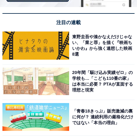
トが寄せられました。
注目の連載
「昔、横浜市のほうの味の民芸を食べに行ったとき、ト
ータル的に値段が高いと思った。ゆっくりくつろげる場
東野圭吾や湊かなえだけじゃな
い、「業と罪」を描く『映画ち
所を提供してくれるという意味では仕方ないのかもしれ
いかわ』から強く連想した映画
ない（40代女性／東京都）」などの声も。
8選
20年間「駆け込み実績ゼロ」の
そのほか「カジュアルなお店ではない（20代男性／千葉
学校も…「こども110番の家」
県）」「気軽に入れない（50代男性／埼玉県）」など、
は本当に必要？ PTAが直面する
理想と現実
値段が高いため気軽に入れないという声も寄せられまし
た。
「青春18きっぷ」販売激減の裏
に何が？ 連続利用の厳格化だけ
ではない「本当の理由」