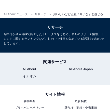
回答者からは「ついつい何点も購入してしまい、結局、
All About ニュース
リサーチ
おいしいけど正直「高いな」と感じるうどんチェーン店ランキング！ 2位「味の民芸」、1位は？
高くなってしまう（30代女性／大阪府）」「トッピング
は美味しいが一つ一つが少々高く、合計金額で見ると他
リサーチ
店より高く感じる（20代女性／福岡県）」などの声が寄
編集部が独自目線で調査したトピックスをはじめ、最新のリリース情報、ト
せられました。
レンドに関するランキングなど、世の中で注目を集めている話題をお知らせ
しています。
また、「期間限定メニューは比較的高いなと感じる。も
う少しレギュラーメニューに近い料金だと嬉しい（30代
関連サービス
女性／岐阜県）」「かけうどんなどは安いのですが期間
All About
All About Japan
限定のこだわりメニューや肉系はややお高め（30代女性
イチオシ
／東京都）」などの声も。
サイト情報
そのほか「地元のうどん屋よりは高い（40代女性／香川
会社概要
広告掲載
県）」「値上げでだんだん高くなっている気がします
プライバシーポリシー
著作権・商標・免責事項