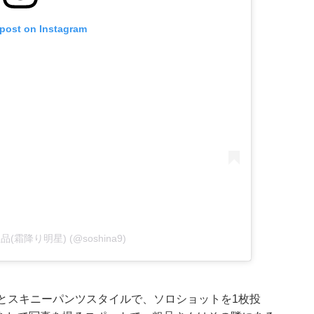
 post on Instagram
y 粗品(霜降り明星) (@soshina9)
ツとスキニーパンツスタイルで、ソロショットを1枚投