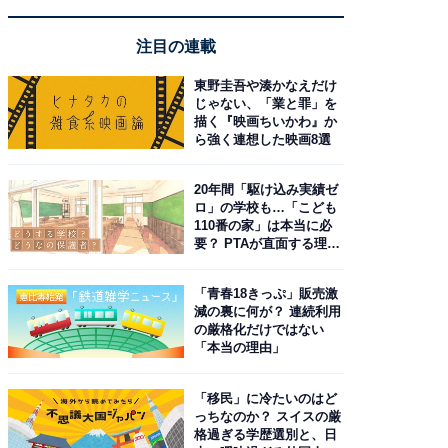
注目の連載
東野圭吾や湊かなえだけ
じゃない、「業と罪」を
描く『映画ちいかわ』か
ら強く連想した映画8選
20年間「駆け込み実績ゼ
ロ」の学校も…「こども
110番の家」は本当に必
要？ PTAが直面する理想
と現実
「青春18きっぷ」販売激
減の裏に何が？ 連続利用
の厳格化だけではない
「本当の理由」
「移民」に冷たいのはど
っちなのか？ スイスの厳
格過ぎる学歴選別と、日