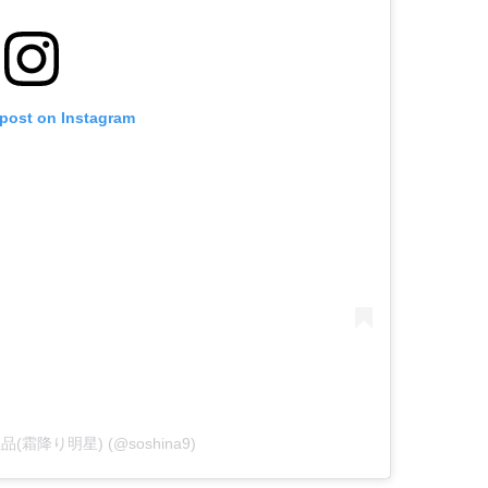
 post on Instagram
y 粗品(霜降り明星) (@soshina9)