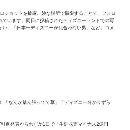
立ちソロショットを披露。妙な場所で撮影することで、フォロ
れています。同日に投稿されたディズニーランドでの写
かい」「日本一ディズニーが似合わない男」など、コメ
！ 「なんか踏ん張ってて草」「ディズニー分かりずら
”引退発表からわずか1日で「生涯収支マイナス2億円