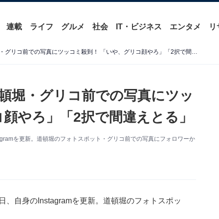
連載
ライフ
グルメ
社会
IT・ビジネス
エンタメ
リ
「修造の方すな」粗品、道頓堀・グリコ前での写真にツッコミ殺到！ 「いや、グリコ顔やろ」「2択で間違えとる」
頓堀・グリコ前での写真にツッ
コ顔やろ」「2択で間違えとる」
tagramを更新。道頓堀のフォトスポット・グリコ前での写真にフォロワーか
、自身のInstagramを更新。道頓堀のフォトスポッ