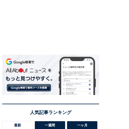
最新
一週間
一ヶ月