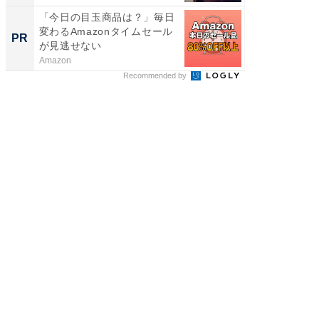
「今日の目玉商品は？」毎日
全国の
変わるAmazonタイムセール
付きの
PR
PR
が見逃せない
Amazon
COCO VIL
Recommended by