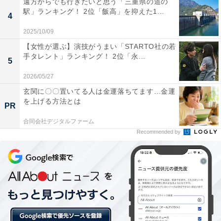
遠方からでも行きたいと思う「三重県の道の
1位の伊藤忠商事は、2021年10月に「女性活躍推進委員
駅」ランキング！ 2位「飯高」を抑えた1...
4
会」を取締役会の任意諮問委員会として設置し、女性の
役職登用などを推進しています。
2025/10/09
【女性が選ぶ】演技がうまい「STARTO社の若
手タレント」ランキング！ 2位「永...
2位のリクルートホールディングスは、従業員女性比
5
率・採用における女性比率が高く、50％に近い数値とな
2026/05/27
っています。2008年には事業所内保育園を設立するな
玄関に〇〇置いてる人は金運落ちてます…金運
ど、ワーキングマザーを手厚くサポート。課長相当の女
を上げる方法とは
PR
性管理職比率や課長職の産育休取得率が上昇しているの
合同会社デジタルファーム
も特徴です。
Recommended by
3位の三菱商事は、経営ポジションを担う女性社員への
キャリア支援を整備し、意欲向上・視野拡大を図る取り
組みなどを実施しています。また、育児休業や子の学校
行事休暇など、仕事と子育ての両立も支援しています。