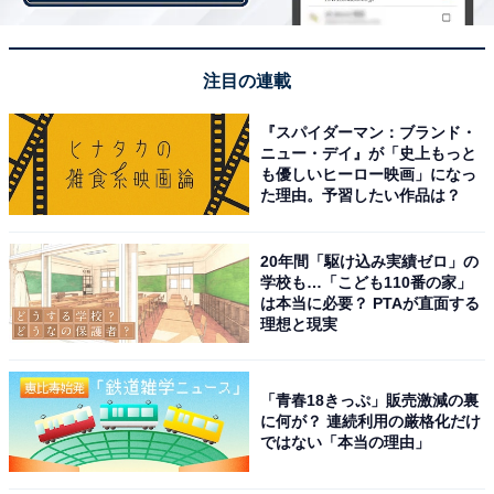
＞次ページ：50位までのランキング結果
注目の連載
『スパイダーマン：ブランド・
【おすすめ記事】
ニュー・デイ』が「史上もっと
・
も優しいヒーロー映画」になっ
退職者が選ぶ「辞めたけど良い会社」ランキング2022！
た理由。予習したい作品は？
2位 リクルートマネジメントソリューションズ、1位は？
・
20年間「駆け込み実績ゼロ」の
学校も…「こども110番の家」
24卒インターンシップ人気企業ランキング！ 3位 ソニ
は本当に必要？ PTAが直面する
ー、2位 楽天、1位は？
理想と現実
・
大学1〜2年生「就職したい企業・業種」ランキング！
「青春18きっぷ」販売激減の裏
「グーグル」「任天堂」を抑えたTOP2は？
に何が？ 連続利用の厳格化だけ
・
ではない「本当の理由」
ビジネスパーソンに聞いた「働きたい街」ランキング！