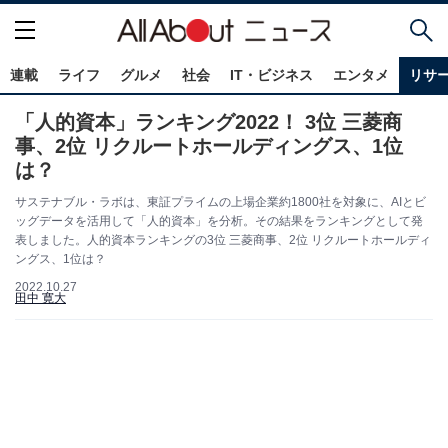
連載
ライフ
グルメ
社会
IT・ビジネス
エンタメ
リサ
「人的資本」ランキング2022！ 3位 三菱商
事、2位 リクルートホールディングス、1位
は？
サステナブル・ラボは、東証プライムの上場企業約1800社を対象に、AIとビ
ッグデータを活用して「人的資本」を分析。その結果をランキングとして発
表しました。人的資本ランキングの3位 三菱商事、2位 リクルートホールディ
ングス、1位は？
2022.10.27
田中 寛大