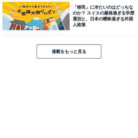
3位 新宿、2位 大手町、1位は？
「移民」に冷たいのはどっちな
・
のか？ スイスの厳格過ぎる学歴
選別と、日本の曖昧過ぎる外国
海外で低賃金労働者になってしまう日本人、「安いニッ
人政策
ポン」の本当の怖さとは
【関連リンク】
連載をもっと見る
プレスリリース