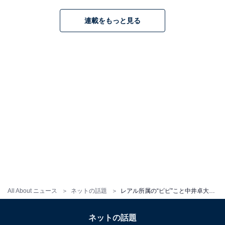
連載をもっと見る
All About ニュース
ネットの話題
レアル所属の“ピピ”こと中井卓大、姉・保乃可とのツーショットに反響！ 「めっちゃええ写真」「素敵です」
ネットの話題