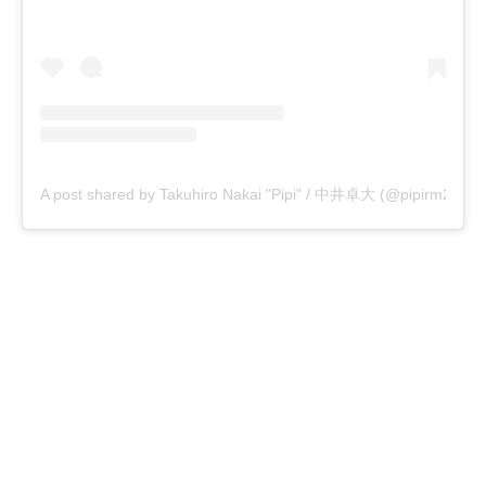
A post shared by Takuhiro Nakai "Pipi" / 中井卓大 (@pipirm22)