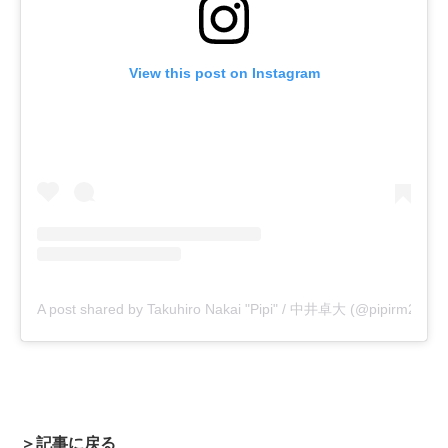
View this post on Instagram
A post shared by Takuhiro Nakai "Pipi" / 中井卓大 (@pipirm22)
＞記事に戻る