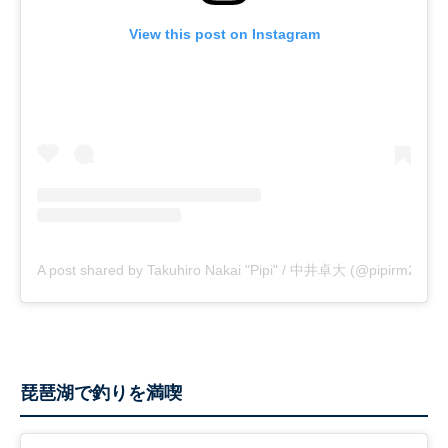
View this post on Instagram
A post shared by Takuhiro Nakai "Pipi" / 中井卓大 (@pipirm22)
琵琶湖で釣りを満喫