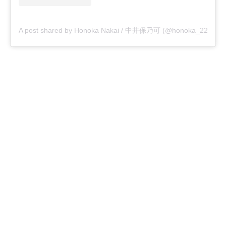
A post shared by Honoka Nakai / 中井保乃可 (@honoka_226)