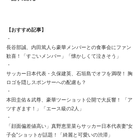
【おすすめ記事】
・
長谷部誠、内田篤人ら豪華メンバーとの食事会にファン
歓喜！「すごいメンバー」「懐かしくて泣きそう」
・
サッカー日本代表・久保建英、石垣島でオフを満喫！ 胸
ロゴを隠しスポンサーへの配慮も？
・
本田圭佑＆武尊、豪華ツーショット公開で大反響！ 「ア
ツすぎます！」「エース級の2人」
・
「顔面偏差値高い」真野恵里菜らサッカー日本代表妻“女
子会”ショットが話題！「綺麗と可愛いの渋滞」