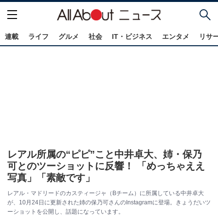
連載
ライフ
グルメ
社会
IT・ビジネス
エンタメ
リサ
レアル所属の“ピピ”こと中井卓大、姉・保乃
可とのツーショットに反響！ 「めっちゃええ
写真」「素敵です」
レアル・マドリードのカスティージャ（Bチーム）に所属している中井卓大
が、10月24日に更新された姉の保乃可さんのInstagramに登場。きょうだいツ
ーショットを公開し、話題になっています。