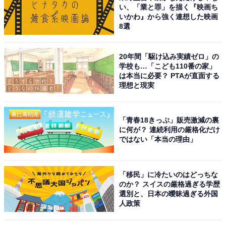
い、「業と罪」を描く『映画ち
いかわ』から強く連想した映画
8選
20年間「駆け込み実績ゼロ」の
学校も…「こども110番の家」
は本当に必要？ PTAが直面する
理想と現実
「青春18きっぷ」販売激減の裏
に何が？ 連続利用の厳格化だけ
ではない「本当の理由」
「移民」に冷たいのはどっちな
のか？ スイスの厳格過ぎる学歴
選別と、日本の曖昧過ぎる外国
人政策