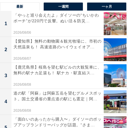
最新
一週間
一ヶ月
「やっと巡り会えたよ」ダイソーの“ちいかわ
ポーチ”が220円で反響。ぬい活＆防災...
1
2026/08/06
【愛知県】無料の動物園＆観光牧場に、市初の
天然温泉も！ 高速道路のハイウェイオア...
2
2026/08/07
【鹿児島県】桜島を望む駅ビルの大観覧車に、
無料の駅ナカ足湯も！ 駅ナカ・駅直結ス...
3
2026/08/08
道の駅「阿蘇」は阿蘇五岳を望むグルメスポッ
ト。国土交通省の重点道の駅にも選定｜阿...
4
2026/08/08
「面白いのあったから購入〜」ダイソーのポッ
プアップランドリーバッグが話題。“さま...
5