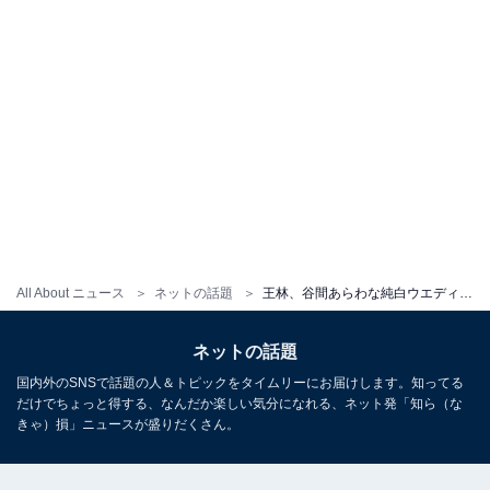
All About ニュース
ネットの話題
王林、谷間あらわな純白ウエディングドレス姿を披露！ 「スタイル良すぎなんよ」「それにしても膝下なが」
ネットの話題
国内外のSNSで話題の人＆トピックをタイムリーにお届けします。知ってる
だけでちょっと得する、なんだか楽しい気分になれる、ネット発「知ら（な
きゃ）損」ニュースが盛りだくさん。