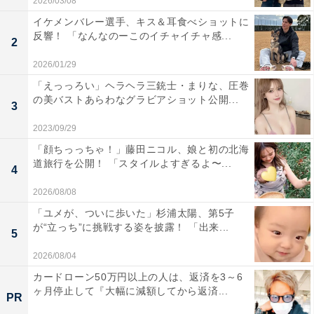
2026/03/08
イケメンバレー選手、キス＆耳食べショットに
反響！ 「なんなのーこのイチャイチャ感...
2
2026/01/29
「えっっろい」ヘラヘラ三銃士・まりな、圧巻
の美バストあらわなグラビアショット公開...
3
2023/09/29
「顔ちっっちゃ！」藤田ニコル、娘と初の北海
道旅行を公開！ 「スタイルよすぎるよ〜...
4
2026/08/08
「ユメが、ついに歩いた」杉浦太陽、第5子
が“立っち”に挑戦する姿を披露！ 「出来...
5
2026/08/04
カードローン50万円以上の人は、返済を3～6
ヶ月停止して『大幅に減額してから返済...
PR