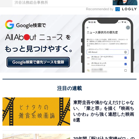
渋谷法務総合事務所
Recommended by
注目の連載
東野圭吾や湊かなえだけじゃな
い、「業と罪」を描く『映画ち
いかわ』から強く連想した映画
8選
20年間「駆け込み実績ゼロ」の