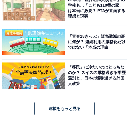
学校も…「こども110番の家」
は本当に必要？ PTAが直面する
理想と現実
「青春18きっぷ」販売激減の裏
に何が？ 連続利用の厳格化だけ
ではない「本当の理由」
「移民」に冷たいのはどっちな
のか？ スイスの厳格過ぎる学歴
選別と、日本の曖昧過ぎる外国
人政策
連載をもっと見る