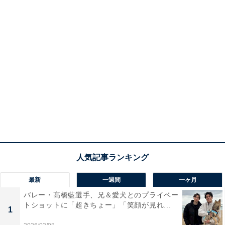
最新
一週間
一ヶ月
バレー・髙橋藍選手、兄＆愛犬とのプライベー
トショットに「超きちょー」「笑顔が見れ...
1