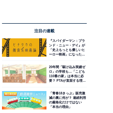
注目の連載
『スパイダーマン：ブラ
ンド・ニュー・デイ』が
「史上もっとも優しいヒ
ーロー映画」になった理
由。予習したい作品は？
20年間「駆け込み実績ゼ
ロ」の学校も…「こども
110番の家」は本当に必
要？ PTAが直面する理想
と現実
「青春18きっぷ」販売激
減の裏に何が？ 連続利用
の厳格化だけではない
「本当の理由」