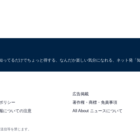
。知ってるだけでちょっと得する、なんだか楽しい気分になれる、ネット発「
広告掲載
ポリシー
著作権・商標・免責事項
報についての注意
All About ニュースについて
衆送信等を禁じます。