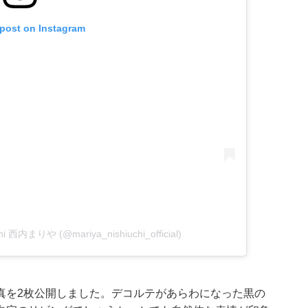
 post on Instagram
uchi 西内まりや (@mariya_nishiuchi_official)
真を2枚公開しました。デコルテがあらわになった黒の