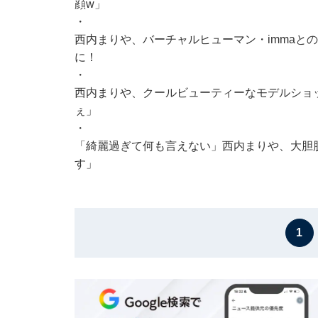
顔w」
・
西内まりや、バーチャルヒューマン・immaと
に！
・
西内まりや、クールビューティーなモデルショ
ぇ」
・
「綺麗過ぎて何も言えない」西内まりや、大胆
す」
1