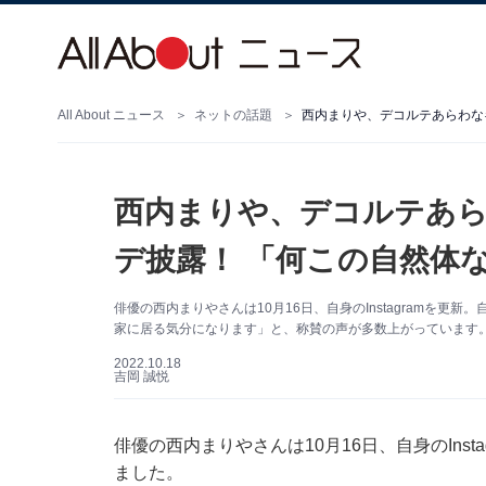
All About ニュース
ネットの話題
西内まりや、デコルテあ
デ披露！ 「何この自然体
俳優の西内まりやさんは10月16日、自身のInstagramを
家に居る気分になります」と、称賛の声が多数上がっています
2022.10.18
吉岡 誠悦
俳優の西内まりやさんは10月16日、自身のIns
ました。