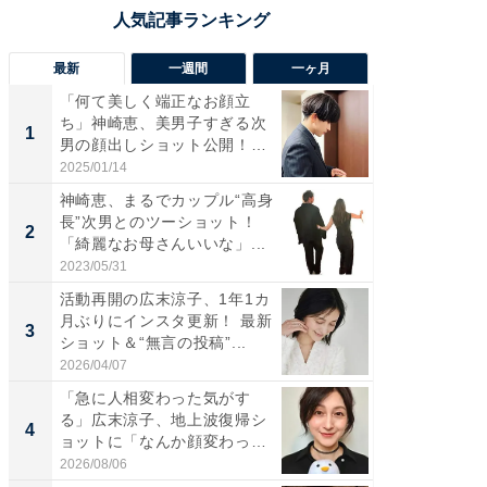
最新
一週間
一ヶ月
「何て美しく端正なお顔立
「さす
ち」神崎恵、美男子すぎる次
は」高
1
1
男の顔出しショット公開！
災地を
「め...
「カ...
2025/01/14
2026/08/0
神崎恵、まるでカップル“高身
「女の
長”次男とのツーショット！
介、バ
2
2
「綺麗なお母さんいいな」...
らのプレ
愛...
2023/05/31
2026/08/0
活動再開の広末涼子、1年1カ
「脚が
月ぶりにインスタ更新！ 最新
横川尚
3
3
ショット＆“無言の投稿”...
ムキな姿
刃...
2026/04/07
2026/08/0
「急に人相変わった気がす
「え、
る」広末涼子、地上波復帰シ
芸人、2
4
4
ョットに「なんか顔変わっ
エットに
た」の...
2026/08/06
2026/08/0