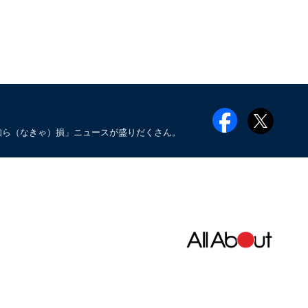
知ら（なきゃ）損」ニュースが盛りだくさん。