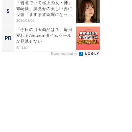
「普通でいて極上の女・神」
「脳がバ
篠崎愛、肌見せの美しい姿に
装姿が話
5
5
反響「ますます綺麗になって
のお父さ
い...
2026/08/06
2026/08/0
「今日の目玉商品は？」毎日
全国の
変わるAmazonタイムセール
付きの
PR
PR
が見逃せない
Amazon
COCO VIL
Recommended by