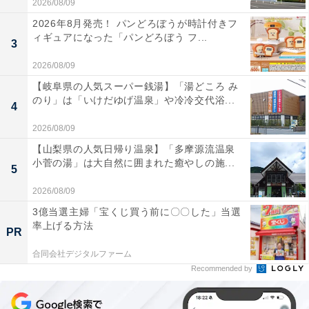
2026/08/09
2026年8月発売！ パンどろぼうが時計付きフ
ィギュアになった「パンどろぼう フ...
3
2026/08/09
【岐阜県の人気スーパー銭湯】「湯どころ み
のり」は「いけだゆげ温泉」や冷冷交代浴...
4
2026/08/09
【山梨県の人気日帰り温泉】「多摩源流温泉
小菅の湯」は大自然に囲まれた癒やしの施...
5
2026/08/09
3億当選主婦「宝くじ買う前に〇〇した」当選
率上げる方法
PR
合同会社デジタルファーム
Recommended by