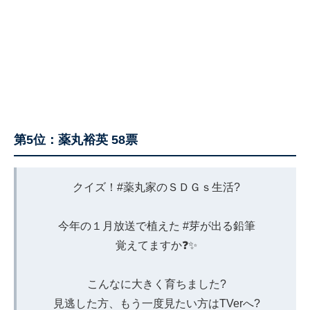
第5位：薬丸裕英 58票
クイズ！
#薬丸家のＳＤＧｓ生活
?
今年の１月放送で植えた
#芽が出る鉛筆
覚えてますか❓✨
こんなに大きく育ちました?
見逃した方、もう一度見たい方はTVerへ?