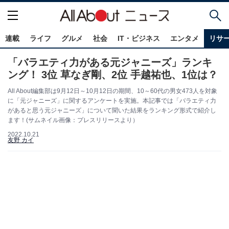
連載
ライフ
グルメ
社会
IT・ビジネス
エンタメ
リサ
「バラエティ力がある元ジャニーズ」ランキ
ング！ 3位 草なぎ剛、2位 手越祐也、1位は？
All About編集部は9月12日～10月12日の期間、10～60代の男女473人を対象
に「元ジャニーズ」に関するアンケートを実施。本記事では「バラエティ力
があると思う元ジャニーズ」について聞いた結果をランキング形式で紹介し
ます！(サムネイル画像：プレスリリースより）
2022.10.21
友野 カイ