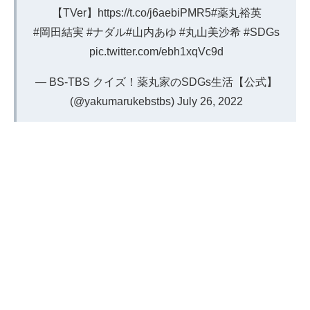
【TVer】
https://t.co/j6aebiPMR5
#薬丸裕英
#岡田結実
#ナダル
#山内あゆ
#丸山美沙希
#SDGs
pic.twitter.com/ebh1xqVc9d
— BS‐TBS クイズ！薬丸家のSDGs生活【公式】
(@yakumarukebstbs)
July 26, 2022