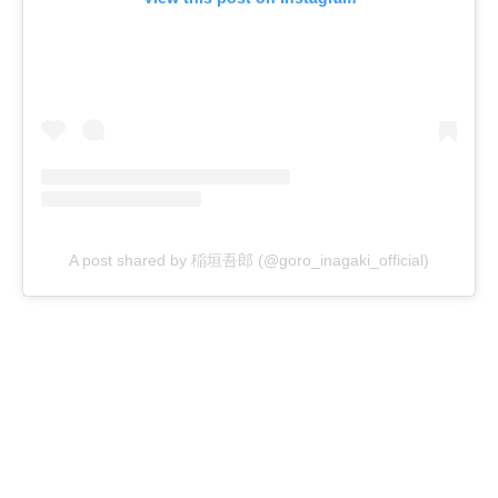
A post shared by 稲垣吾郎 (@goro_inagaki_official)