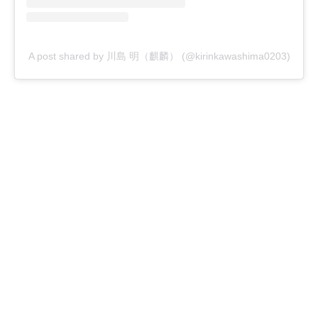
A post shared by 川島 明（麒麟） (@kirinkawashima0203)