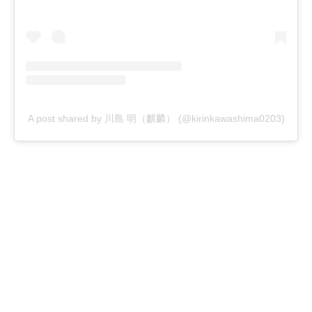
A post shared by 川島 明（麒麟） (@kirinkawashima0203)