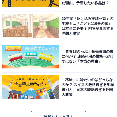
た理由。予習したい作品は？
20年間「駆け込み実績ゼロ」の
学校も…「こども110番の家」
は本当に必要？ PTAが直面する
理想と現実
「青春18きっぷ」販売激減の裏
に何が？ 連続利用の厳格化だけ
ではない「本当の理由」
「移民」に冷たいのはどっちな
のか？ スイスの厳格過ぎる学歴
選別と、日本の曖昧過ぎる外国
人政策