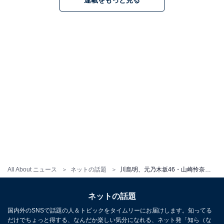
連載をもっと見る
All About ニュース
ネットの話題
川島明、元乃木坂46・山崎怜奈の大喜利ショットがセンス高すぎ！ 「#彼氏によるフラッシュモブが60分経過」
ネットの話題
国内外のSNSで話題の人＆トピックをタイムリーにお届けします。知ってる
だけでちょっと得する、なんだか楽しい気分になれる、ネット発「知ら（な