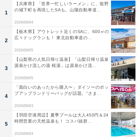
【兵庫県】「世界一忙しいラーメン」に、龍野
の城下町を再現したSAも。山陽自動車道...
1
2026/08/04
【栃木県】アウトレット近くのSAに、600㎡の
広々ドッグランも！ 東北自動車道の...
2
2026/08/05
【山梨県の人気日帰り温泉】「山梨日帰り温泉
源泉かけ流しの湯 桜湯」は源泉かけ流...
3
2026/08/05
「面白いのあったから購入〜」ダイソーのポッ
プアップランドリーバッグが話題。“さま...
4
2026/08/03
【羽田空港周辺】夏季プールは大人450円＆24
時間営業の天然温泉も！ コスパ抜群...
5
2026/08/04