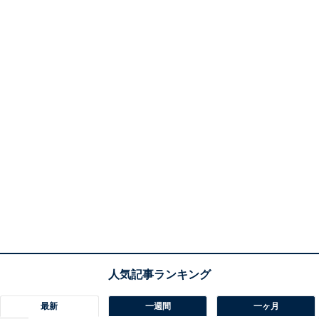
最新
一週間
一ヶ月