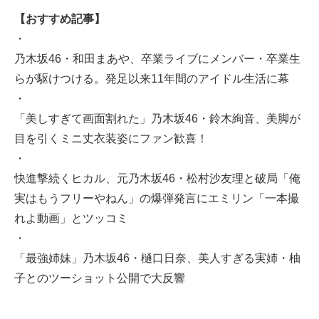
【おすすめ記事】
・
乃木坂46・和田まあや、卒業ライブにメンバー・卒業生
らが駆けつける。発足以来11年間のアイドル生活に幕
・
「美しすぎて画面割れた」乃木坂46・鈴木絢音、美脚が
目を引くミニ丈衣装姿にファン歓喜！
・
快進撃続くヒカル、元乃木坂46・松村沙友理と破局「俺
実はもうフリーやねん」の爆弾発言にエミリン「一本撮
れよ動画」とツッコミ
・
「最強姉妹」乃木坂46・樋口日奈、美人すぎる実姉・柚
子とのツーショット公開で大反響