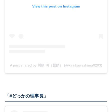
View this post on Instagram
A post shared by 川島 明（麒麟） (@kirinkawashima0203)
「#どっかの理事長」