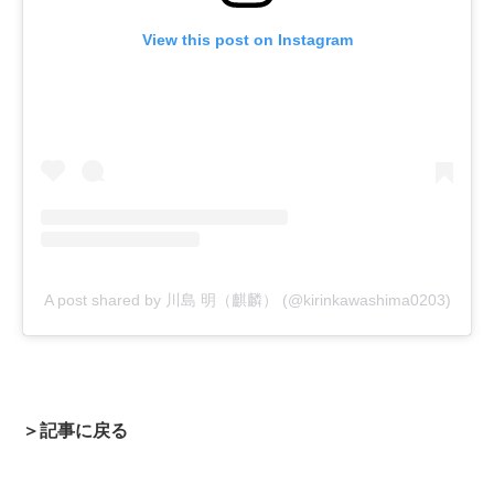
View this post on Instagram
A post shared by 川島 明（麒麟） (@kirinkawashima0203)
＞記事に戻る