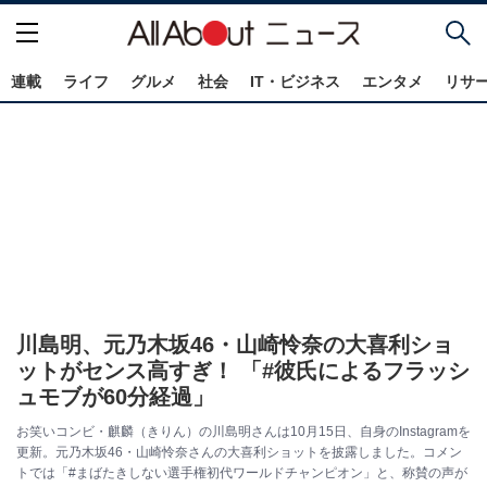
連載
ライフ
グルメ
社会
IT・ビジネス
エンタメ
リサ
川島明、元乃木坂46・山崎怜奈の大喜利ショ
ットがセンス高すぎ！ 「#彼氏によるフラッシ
ュモブが60分経過」
お笑いコンビ・麒麟（きりん）の川島明さんは10月15日、自身のInstagramを
更新。元乃木坂46・山崎怜奈さんの大喜利ショットを披露しました。コメン
トでは「#まばたきしない選手権初代ワールドチャンピオン」と、称賛の声が