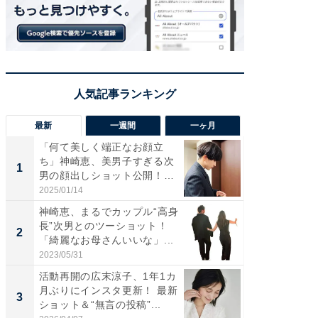
最新
一週間
一ヶ月
「何て美しく端正なお顔立
「さす
ち」神崎恵、美男子すぎる次
は」高
1
1
男の顔出しショット公開！
災地を
「め...
「カ...
2025/01/14
2026/08/0
神崎恵、まるでカップル“高身
「女の
長”次男とのツーショット！
介、バ
2
2
「綺麗なお母さんいいな」...
らのプレ
愛...
2023/05/31
2026/08/0
活動再開の広末涼子、1年1カ
「脚が
月ぶりにインスタ更新！ 最新
横川尚
3
3
ショット＆“無言の投稿”...
ムキな姿