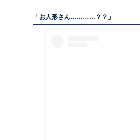
「お人形さん…………？？」