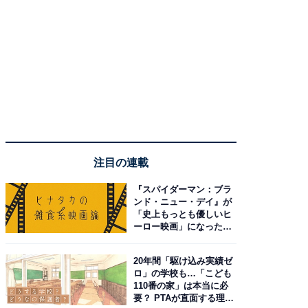
注目の連載
『スパイダーマン：ブラ
ンド・ニュー・デイ』が
「史上もっとも優しいヒ
ーロー映画」になった理
由。予習したい作品は？
20年間「駆け込み実績ゼ
ロ」の学校も…「こども
110番の家」は本当に必
要？ PTAが直面する理想