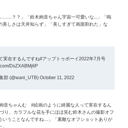
……？？」「鈴木絢音ちゃん宇宙一可愛いな...」「嗚
の美しさは天井知らず」「美しすぎて画面割れた」な
て実在するんですね
#アップトゥボーイ2022年7月号
er.com/DsZXABMj6P
 (@wani_UTB)
October 11, 2022
「#絢音ちゃんむ #絵画のように綺麗な人って実在するん
とつづり、カラフルな花を手にほほ笑む鈴木さんの撮影オフ
ういうことなんですね…」「素敵なオフショットありが
た。