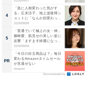
刃...
2026/04/07
2026/08/0
「急に人相変わった気がす
「え、
る」広末涼子、地上波復帰シ
芸人、2
4
4
ョットに「なんか顔変わっ
エットに
た」の...
2026/08/06
2026/08/0
「普通でいて極上の女・神」
「脳がバ
篠崎愛、肌見せの美しい姿に
装姿が話
5
5
反響「ますます綺麗になって
のお父さ
い...
2026/08/06
2026/08/0
「今日の目玉商品は？」毎日
競馬予
変わるAmazonタイムセール
書きま
PR
PR
が見逃せない
Amazon
他力本願
Recommended by