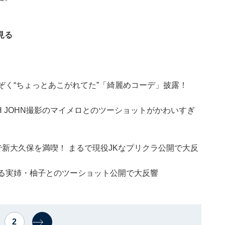
見る
ぞく“ちょっとあこがれてた”「綺麗めコーデ」披露！
H JOHN撮影のマイメロとのツーショットがかわいすぎ
で新大久保を満喫！ まるで現役JKなプリクラ公開で大反
ぎる実姉・柚子とのツーショット公開で大反響
2