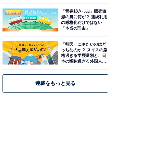
と現実
「青春18きっぷ」販売激
減の裏に何が？ 連続利用
の厳格化だけではない
「本当の理由」
「移民」に冷たいのはど
っちなのか？ スイスの厳
格過ぎる学歴選別と、日
本の曖昧過ぎる外国人政
策
連載をもっと見る