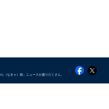
知ら（なきゃ）損」ニュースが盛りだくさん。