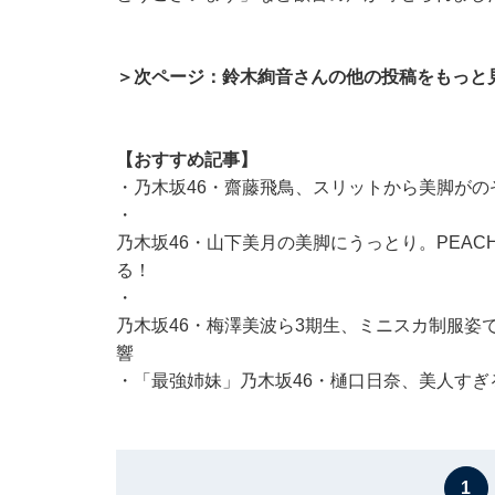
＞次ページ：鈴木絢音さんの他の投稿をもっと
【おすすめ記事】
・
乃木坂46・齋藤飛鳥、スリットから美脚がの
・
乃木坂46・山下美月の美脚にうっとり。PEAC
る！
・
乃木坂46・梅澤美波ら3期生、ミニスカ制服姿
響
・
「最強姉妹」乃木坂46・樋口日奈、美人す
1