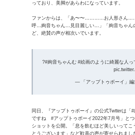
っており、美脚があらわになっています。
ファンからは、「あ〜〜…………お人形さん……
呼…絢音ちゃん…見目麗しい…」「絢音ちゃん
ど、絶賛の声が相次いでいます。
?
#絢音ちゃんむ
#絵画のように綺麗な人っ
pic.twitt
— 「アップトゥボーイ」編集部
同日、『アップトゥボーイ』の公式Twtterは
ですね #アップトゥボーイ2022年7月号」
ショットを公開。「息を飲むほど美しいってこ
とうございます」など歓喜の声が寄せられまし