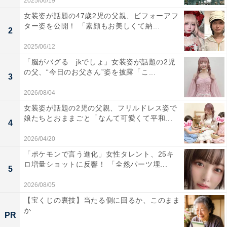
2025/06/19
女装姿が話題の47歳2児の父親、ビフォーアフ
ター姿を公開！ 「素顔もお美しくて納...
2
2025/06/12
「脳がバグる jkでしょ」女装姿が話題の2児
の父、“今日のお父さん”姿を披露「こ...
3
2026/08/04
女装姿が話題の2児の父親、フリルドレス姿で
娘たちとおままごと「なんて可愛くて平和...
4
2026/04/20
「ポケモンで言う進化」女性タレント、25キ
ロ増量ショットに反響！ 「全然パーツ埋...
5
2026/08/05
【宝くじの裏技】当たる側に回るか、このまま
か
PR