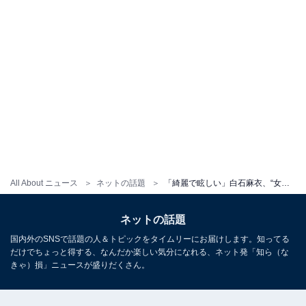
All About ニュース
ネットの話題
「綺麗で眩しい」白石麻衣、“女神すぎる”自撮りショット公開に反響！ 「まいちゃん今日もかわいい」
ネットの話題
国内外のSNSで話題の人＆トピックをタイムリーにお届けします。知ってる
だけでちょっと得する、なんだか楽しい気分になれる、ネット発「知ら（な
きゃ）損」ニュースが盛りだくさん。