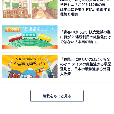
学校も…「こども110番の家」
は本当に必要？ PTAが直面する
理想と現実
「青春18きっぷ」販売激減の裏
に何が？ 連続利用の厳格化だけ
ではない「本当の理由」
「移民」に冷たいのはどっちな
のか？ スイスの厳格過ぎる学歴
選別と、日本の曖昧過ぎる外国
人政策
連載をもっと見る