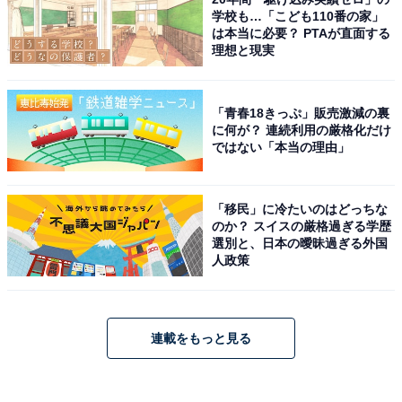
学校も…「こども110番の家」
は本当に必要？ PTAが直面する
理想と現実
「青春18きっぷ」販売激減の裏
に何が？ 連続利用の厳格化だけ
ではない「本当の理由」
「移民」に冷たいのはどっちな
のか？ スイスの厳格過ぎる学歴
選別と、日本の曖昧過ぎる外国
人政策
連載をもっと見る