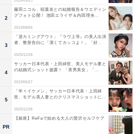
2026/03/25
藤田ニコル、稲葉友との結婚報告＆ウエディン
グフォト公開！ 池田エライザ＆内田理央...
2
2023/08/04
「逆カミングアウト」『ラヴ上等』の美人出演
者、整形告白に「潔くてカッコよ！」「好...
3
2025/12/18
サッカー日本代表・上田綺世、美人モデル妻と
の結婚式ショット披露！ 「美男美女」「...
4
2023/06/27
「年々イケメン」サッカー日本代表・上田綺
世、モデル美人妻とのクリスマスショットに...
5
2025/12/26
【銀座】ReFaで始める大人の贅沢セルフケア
PR