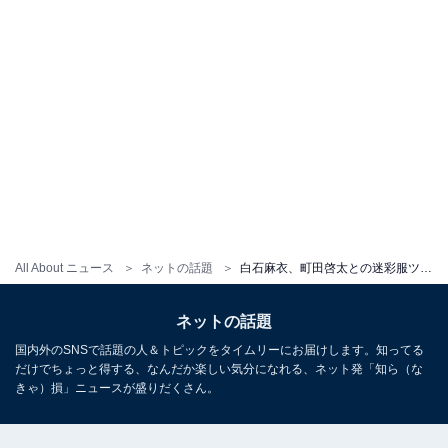
All About ニュース
ネットの話題
白石麻衣、町田啓太との迷彩服ツーショット公開！ 驚きの身長差に「子供まいやん…？？」の声
ネットの話題
国内外のSNSで話題の人＆トピックをタイムリーにお届けします。知ってる
だけでちょっと得する、なんだか楽しい気分になれる、ネット発「知ら（な
きゃ）損」ニュースが盛りだくさん。