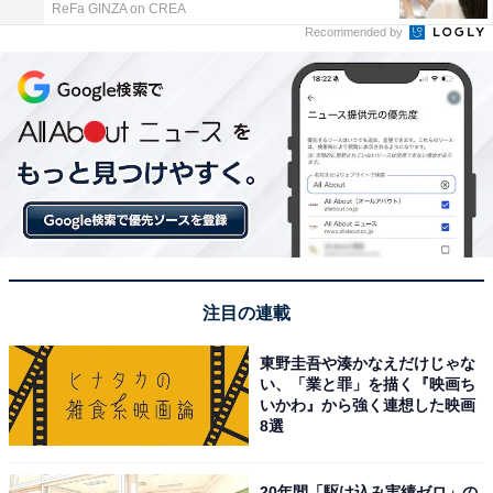
ReFa GINZA on CREA
Recommended by
注目の連載
東野圭吾や湊かなえだけじゃな
い、「業と罪」を描く『映画ち
いかわ』から強く連想した映画
8選
20年間「駆け込み実績ゼロ」の