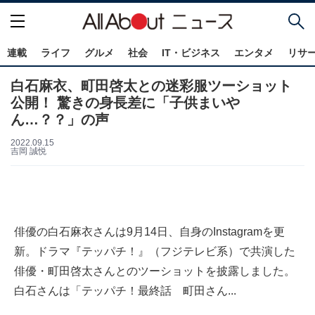
連載
ライフ
グルメ
社会
IT・ビジネス
エンタメ
リサ
白石麻衣、町田啓太との迷彩服ツーショット
公開！ 驚きの身長差に「子供まいや
ん…？？」の声
2022.09.15
吉岡 誠悦
俳優の白石麻衣さんは9月14日、自身のInstagramを更
新。ドラマ『テッパチ！』（フジテレビ系）で共演した
俳優・町田啓太さんとのツーショットを披露しました。
白石さんは「テッパチ！最終話 町田さん...