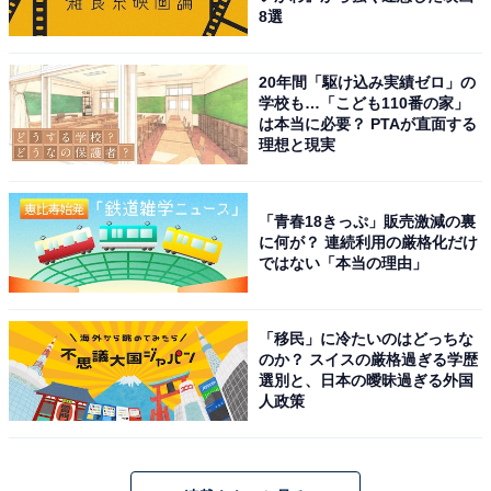
8選
20年間「駆け込み実績ゼロ」の
学校も…「こども110番の家」
は本当に必要？ PTAが直面する
理想と現実
「青春18きっぷ」販売激減の裏
に何が？ 連続利用の厳格化だけ
ではない「本当の理由」
「移民」に冷たいのはどっちな
のか？ スイスの厳格過ぎる学歴
選別と、日本の曖昧過ぎる外国
人政策