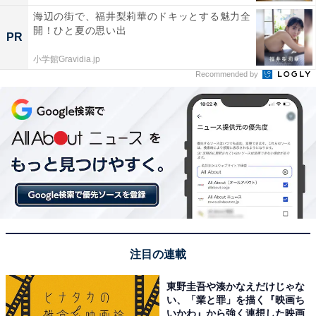
海辺の街で、福井梨莉華のドキッとする魅力全
開！ひと夏の思い出
PR
小学館Gravidia.jp
Recommended by
注目の連載
東野圭吾や湊かなえだけじゃな
い、「業と罪」を描く『映画ち
いかわ』から強く連想した映画