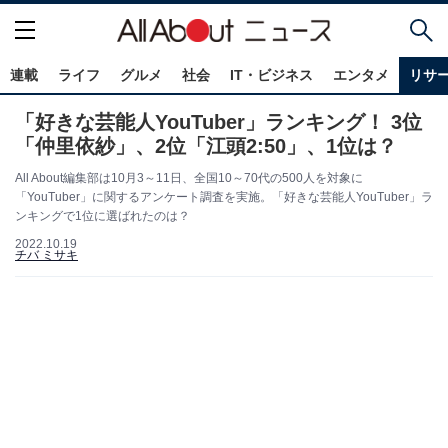
連載
ライフ
グルメ
社会
IT・ビジネス
エンタメ
リサ
「好きな芸能人YouTuber」ランキング！ 3位
「仲里依紗」、2位「江頭2:50」、1位は？
All About編集部は10月3～11日、全国10～70代の500人を対象に
「YouTuber」に関するアンケート調査を実施。「好きな芸能人YouTuber」ラ
ンキングで1位に選ばれたのは？
2022.10.19
チバ ミサキ