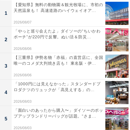
【愛知県】無料の動物園＆観光牧場に、市初の
天然温泉も！ 高速道路のハイウェイオア...
1
2026/08/07
「やっと巡り会えたよ」ダイソーの“ちいかわ
ポーチ”が220円で反響。ぬい活＆防災...
2
2026/08/06
【三重県】伊勢名物「赤福」の直営店に、全国
唯一のコメダ大判焼き店も！ 東名阪・伊...
3
2026/08/06
「1000円には見えなかった」スタンダードプ
ロダクツのリュックが「高見えする」の...
4
2026/08/03
「面白いのあったから購入〜」ダイソーのポッ
プアップランドリーバッグが話題。“さま...
5
2026/08/03