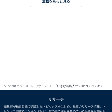
連載をもっと見る
All About ニュース
リサーチ
「好きな芸能人YouTuber」ランキング！ 3位「仲里依紗」、2位「江頭2:50」、1位は？
リサーチ
編集部が独自目線で調査したトピックスをはじめ、最新のリリース情報、ト
レンドに関するランキングなど、世の中で注目を集めている話題をお知らせ