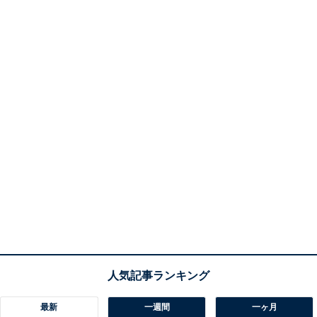
最新
一週間
一ヶ月