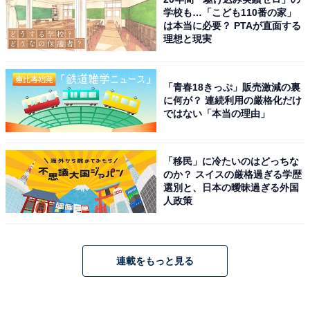
学校も…「こども110番の家」
は本当に必要？ PTAが直面する
理想と現実
「青春18きっぷ」販売激減の裏
に何が？ 連続利用の厳格化だけ
ではない「本当の理由」
「移民」に冷たいのはどっちな
のか？ スイスの厳格過ぎる学歴
選別と、日本の曖昧過ぎる外国
人政策
連載をもっと見る