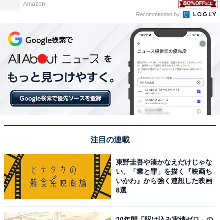
Amazon
Recommended by
注目の連載
東野圭吾や湊かなえだけじゃな
い、「業と罪」を描く『映画ち
いかわ』から強く連想した映画
8選
20年間「駆け込み実績ゼロ」の