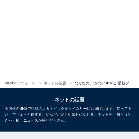
All About ニュース
ネットの話題
なえなの、“かわいすぎる”最新プリクラショットを公開！ 「ゆななの待ってました」「かわいすぎやん」
ネットの話題
国内外のSNSで話題の人＆トピックをタイムリーにお届けします。知ってる
だけでちょっと得する、なんだか楽しい気分になれる、ネット発「知ら（な
きゃ）損」ニュースが盛りだくさん。