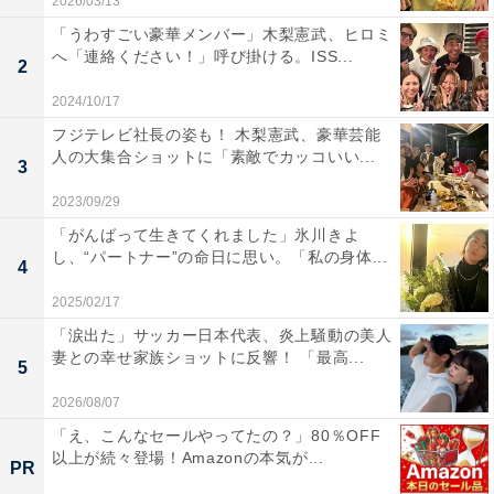
2026/03/13
「うわすごい豪華メンバー」木梨憲武、ヒロミ
へ「連絡ください！」呼び掛ける。ISS...
2
2024/10/17
フジテレビ社長の姿も！ 木梨憲武、豪華芸能
人の大集合ショットに「素敵でカッコいい...
3
2023/09/29
「がんばって生きてくれました」氷川きよ
し、“パートナー”の命日に思い。「私の身体...
4
2025/02/17
「涙出た」サッカー日本代表、炎上騒動の美人
妻との幸せ家族ショットに反響！ 「最高...
5
2026/08/07
「え、こんなセールやってたの？」80％OFF
以上が続々登場！Amazonの本気が...
PR