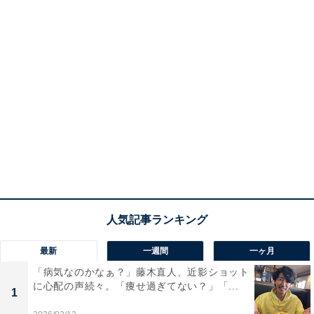
最新
一週間
一ヶ月
「病気なのかなぁ？」藤木直人、近影ショット
に心配の声続々。「痩せ過ぎてない？」「...
1