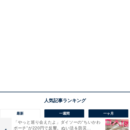
最新
一週間
一ヶ月
「やっと巡り会えたよ」ダイソーの“ちいかわ
ポーチ”が220円で反響。ぬい活＆防災...