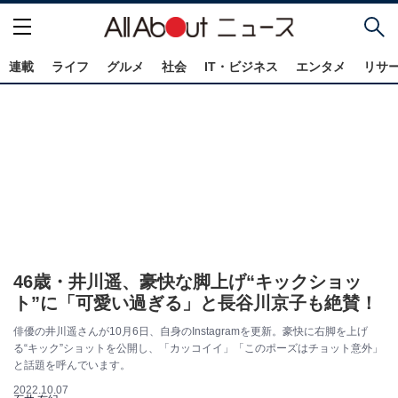
連載
ライフ
グルメ
社会
IT・ビジネス
エンタメ
リサ
46歳・井川遥、豪快な脚上げ“キックショッ
ト”に「可愛い過ぎる」と長谷川京子も絶賛！
俳優の井川遥さんが10月6日、自身のInstagramを更新。豪快に右脚を上げ
る“キック”ショットを公開し、「カッコイイ」「このポーズはチョット意外」
と話題を呼んでいます。
2022.10.07