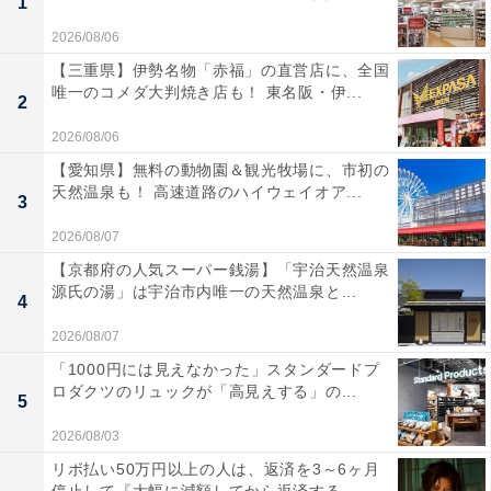
1
2026/08/06
【三重県】伊勢名物「赤福」の直営店に、全国
唯一のコメダ大判焼き店も！ 東名阪・伊...
2
2026/08/06
【愛知県】無料の動物園＆観光牧場に、市初の
天然温泉も！ 高速道路のハイウェイオア...
3
2026/08/07
【京都府の人気スーパー銭湯】「宇治天然温泉
源氏の湯」は宇治市内唯一の天然温泉と...
4
2026/08/07
「1000円には見えなかった」スタンダードプ
ロダクツのリュックが「高見えする」の...
5
2026/08/03
リボ払い50万円以上の人は、返済を3～6ヶ月
停止して『大幅に減額してから返済する...