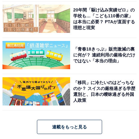
20年間「駆け込み実績ゼロ」の
学校も…「こども110番の家」
は本当に必要？ PTAが直面する
理想と現実
「青春18きっぷ」販売激減の裏
に何が？ 連続利用の厳格化だけ
ではない「本当の理由」
「移民」に冷たいのはどっちな
のか？ スイスの厳格過ぎる学歴
選別と、日本の曖昧過ぎる外国
人政策
連載をもっと見る