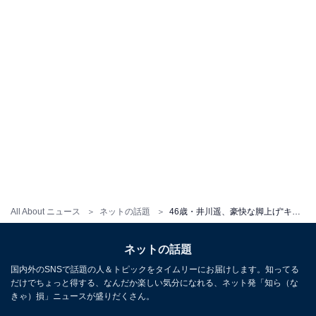
All About ニュース
ネットの話題
46歳・井川遥、豪快な脚上げ“キックショット”に「可愛い過ぎる」と長谷川京子も絶賛！
ネットの話題
国内外のSNSで話題の人＆トピックをタイムリーにお届けします。知ってる
だけでちょっと得する、なんだか楽しい気分になれる、ネット発「知ら（な
きゃ）損」ニュースが盛りだくさん。