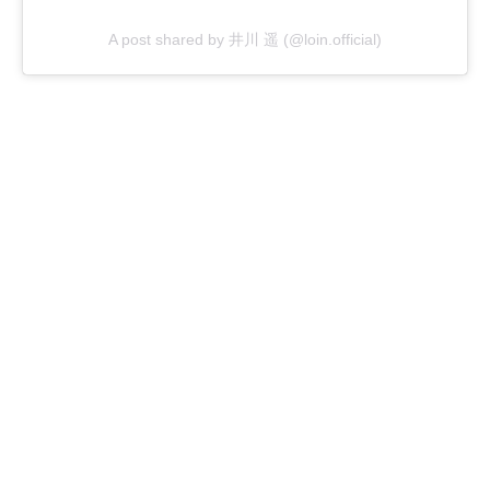
A post shared by 井川 遥 (@loin.official)