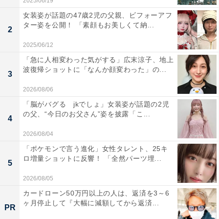
2025/06/19
女装姿が話題の47歳2児の父親、ビフォーアフ
ター姿を公開！ 「素顔もお美しくて納...
2
2025/06/12
「急に人相変わった気がする」広末涼子、地上
波復帰ショットに「なんか顔変わった」の...
3
2026/08/06
「脳がバグる jkでしょ」女装姿が話題の2児
の父、“今日のお父さん”姿を披露「こ...
4
2026/08/04
「ポケモンで言う進化」女性タレント、25キ
ロ増量ショットに反響！ 「全然パーツ埋...
5
2026/08/05
カードローン50万円以上の人は、返済を3～6
ヶ月停止して『大幅に減額してから返済...
PR