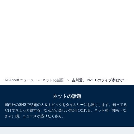
All About ニュース
ネットの話題
吉川愛、TWICEのライブ参戦で“オタ活”報告！ 「可愛すぎる」「可愛いが可愛いを推している」
ネットの話題
国内外のSNSで話題の人＆トピックをタイムリーにお届けします。知ってる
だけでちょっと得する、なんだか楽しい気分になれる、ネット発「知ら（な
きゃ）損」ニュースが盛りだくさん。