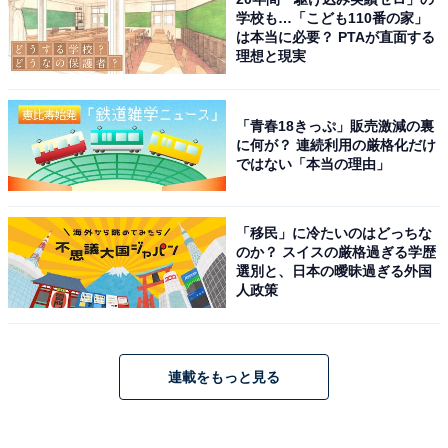
学校も…「こども110番の家」
は本当に必要？ PTAが直面する
理想と現実
「青春18きっぷ」販売激減の裏
に何が？ 連続利用の厳格化だけ
ではない「本当の理由」
「移民」に冷たいのはどっちな
のか？ スイスの厳格過ぎる学歴
選別と、日本の曖昧過ぎる外国
人政策
連載をもっと見る