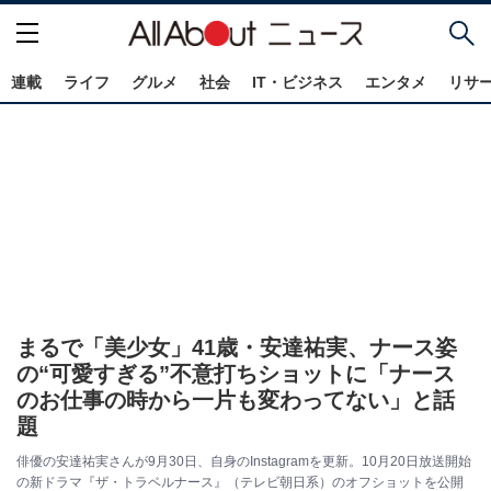
連載
ライフ
グルメ
社会
IT・ビジネス
エンタメ
リサ
まるで「美少女」41歳・安達祐実、ナース姿
の“可愛すぎる”不意打ちショットに「ナース
のお仕事の時から一片も変わってない」と話
題
俳優の安達祐実さんが9月30日、自身のInstagramを更新。10月20日放送開始
の新ドラマ『ザ・トラベルナース』（テレビ朝日系）のオフショットを公開