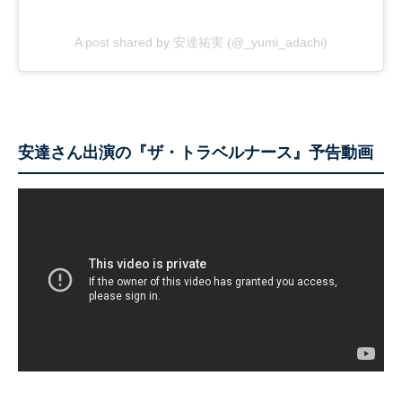
A post shared by 安達祐実 (@_yumi_adachi)
安達さん出演の『ザ・トラベルナース』予告動画