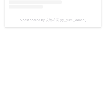
A post shared by 安達祐実 (@_yumi_adachi)