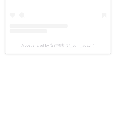
A post shared by 安達祐実 (@_yumi_adachi)