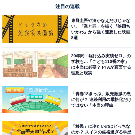
注目の連載
東野圭吾や湊かなえだけじゃな
い、「業と罪」を描く『映画ち
いかわ』から強く連想した映画
8選
20年間「駆け込み実績ゼロ」の
学校も…「こども110番の家」
は本当に必要？ PTAが直面する
理想と現実
「青春18きっぷ」販売激減の裏
に何が？ 連続利用の厳格化だけ
ではない「本当の理由」
「移民」に冷たいのはどっちな
のか？ スイスの厳格過ぎる学歴