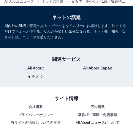
All About ニュース
ネットの話題
まるで「美少女」41歳・安達祐実、ナース姿の“可愛すぎる”不意打ちショットに「ナースのお仕事の時から一片も変わってない」と話題
ネットの話題
国内外のSNSで話題の人＆トピックをタイムリーにお届けします。知ってる
だけでちょっと得する、なんだか楽しい気分になれる、ネット発「知ら（な
きゃ）損」ニュースが盛りだくさん。
関連サービス
All About
All About Japan
イチオシ
サイト情報
会社概要
広告掲載
プライバシーポリシー
著作権・商標・免責事項
当サイトの情報についての注意
All About ニュースについて