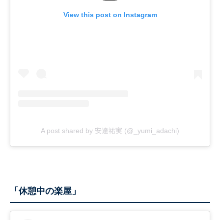
View this post on Instagram
A post shared by 安達祐実 (@_yumi_adachi)
「休憩中の楽屋」