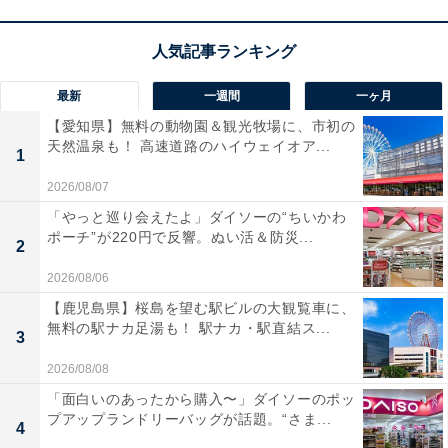
最新
一週間
一ヶ月
【愛知県】無料の動物園＆観光牧場に、市初の
天然温泉も！ 高速道路のハイウェイオア...
1
2026/08/07
「やっと巡り会えたよ」ダイソーの“ちいかわ
ポーチ”が220円で反響。ぬい活＆防災...
2
2026/08/06
【鹿児島県】桜島を望む駅ビルの大観覧車に、
無料の駅ナカ足湯も！ 駅ナカ・駅直結ス...
3
2026/08/08
「面白いのあったから購入〜」ダイソーのポッ
プアップランドリーバッグが話題。“さま...
4