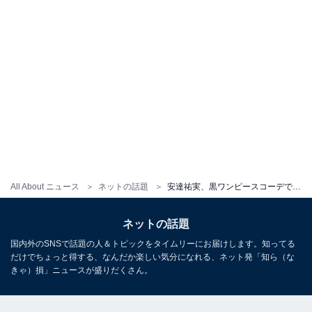
All About ニュース
ネットの話題
安達祐実、黒ワンピースコーデで美デコルテ披露！ 「可愛すぎる40代」「キュートでセクシー」
ネットの話題
国内外のSNSで話題の人＆トピックをタイムリーにお届けします。知ってる
だけでちょっと得する、なんだか楽しい気分になれる、ネット発「知ら（な
きゃ）損」ニュースが盛りだくさん。