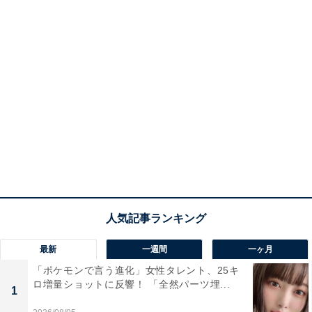
最新
一週間
一ヶ月
「ポケモンで言う進化」女性タレント、25キ
ロ増量ショットに反響！ 「全然パーツ埋...
1