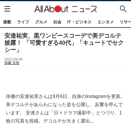
連載
ライフ
グルメ
社会
IT・ビジネス
エンタメ
リサ
安達祐実、黒ワンピースコーデで美デコルテ
披露！ 「可愛すぎる40代」「キュートでセク
シー」
2022.09.06
加藤 圭悟
俳優の安達祐実さんは9月6日、自身のInstagramを更新。
美デコルテがあらわになった姿を公開し、反響を呼んで
います。 安達さんは「日々ドラマ撮影中」とつづり、1
枚の写真を投稿。デコルテが大きく露出...