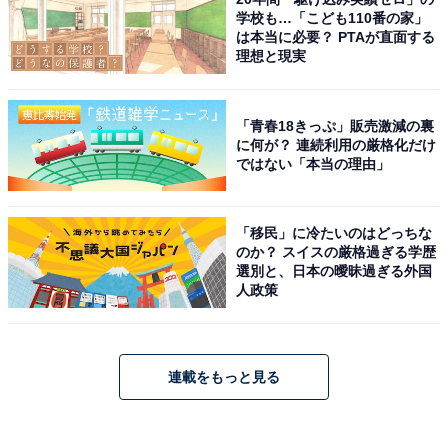
学校も…「こども110番の家」
は本当に必要？ PTAが直面する
理想と現実
「青春18きっぷ」販売激減の裏
に何が？ 連続利用の厳格化だけ
ではない「本当の理由」
「移民」に冷たいのはどっちな
のか？ スイスの厳格過ぎる学歴
選別と、日本の曖昧過ぎる外国
人政策
連載をもっと見る