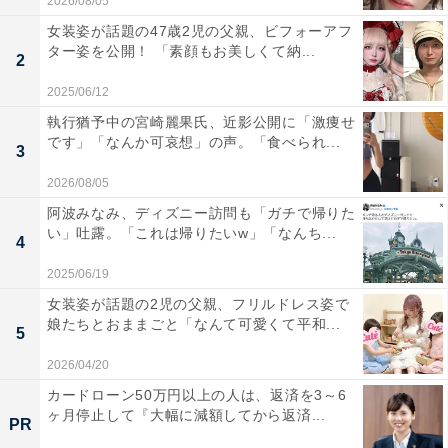
2026/08/05
女装姿が話題の47歳2児の父親、ビフォーアフ
ター姿を公開！ 「素顔もお美しくて納...
2
2025/06/12
執行猶予中の宮崎麗果氏、近影公開に「激痩せ
です」「なんか可哀想」の声。「食べられ...
3
2026/08/05
阿波みなみ、ディズニー訪問も「ガチで帰りた
い」吐露。「これは帰りたいw」「なんち...
4
2025/06/19
女装姿が話題の2児の父親、フリルドレス姿で
娘たちとおままごと「なんて可愛くて平和...
5
2026/04/20
カードローン50万円以上の人は、返済を3～6
ヶ月停止して『大幅に減額してから返済...
PR