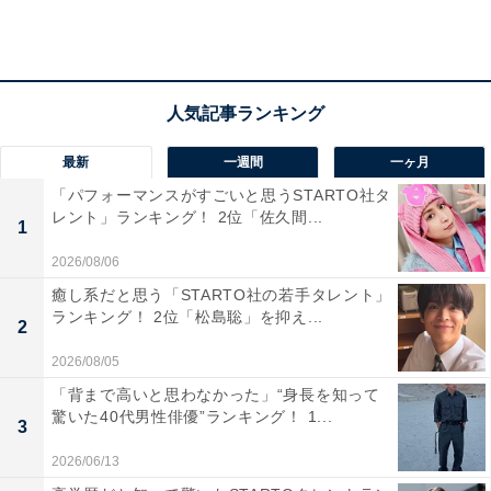
View this post on Instagram
最新
一週間
一ヶ月
「パフォーマンスがすごいと思うSTARTO社タ
レント」ランキング！ 2位「佐久間...
1
2026/08/06
A post shared by Takuya Kimura (@takuya.kimura_tak)
癒し系だと思う「STARTO社の若手タレント」
ランキング！ 2位「松島聡」を抑え...
2
2026/08/05
「歴代ジャニーズでこの顔になりたいと思う人を教えて
「背まで高いと思わなかった」“身長を知って
ください（3人まで）」と質問したところ、3位は元
驚いた40代男性俳優”ランキング！ 1...
3
SMAPの木村拓哉さんとなりました。
2026/06/13