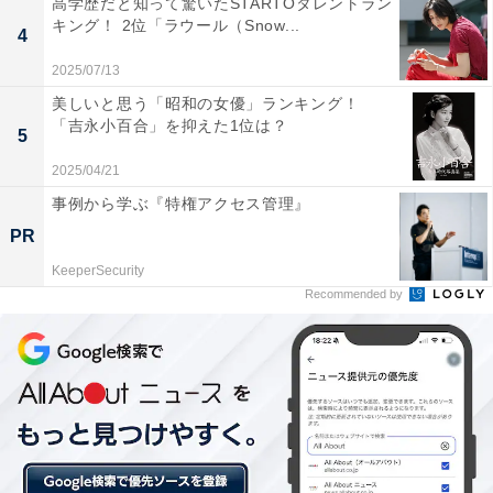
高学歴だと知って驚いたSTARTOタレントラン
1988年から2016年まではSMAPの一員として活動した木
キング！ 2位「ラウール（Snow...
4
村さん。現在はソロで活動しており、テレビCMにも多
2025/07/13
数出演しています。もはや説明不要とも言える人気と顔
美しいと思う「昭和の女優」ランキング！
立ちの良さで、幅広い世代の憧れの存在ですよね。
「吉永小百合」を抑えた1位は？
5
木村さんを選んだ回答者からは「イケメン代表だから
2025/04/21
（30代女性）」「いつまでたってもかっこよさが衰えな
事例から学ぶ『特権アクセス管理』
いから（30代女性）」「ジャニーズと言えば木村拓哉と
PR
いうイメージが強すぎるのでそう思いました（20代女
KeeperSecurity
性）」などのコメントが集まりました。
Recommended by