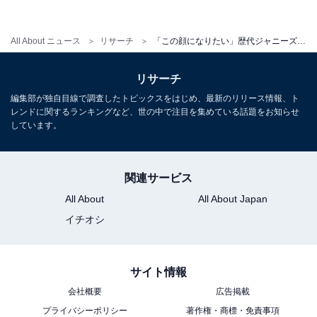
「キンプリ」ことKing & Princeのメンバーである平野さ
All About ニュース
リサーチ
「この顔になりたい」歴代ジャニーズランキング！ 3位 木村拓哉、2位 平野紫耀、1位は？
ん。ちょっぴり天然な部分が好きというファンも多いと
思いますが、演技や歌、雑誌の表紙などで見せる表情は
リサーチ
イケメンそのもの。
編集部が独自目線で調査したトピックスをはじめ、最新のリリース情報、ト
レンドに関するランキングなど、世の中で注目を集めている話題をお知らせ
しています。
回答者からは、「一番男前だし性格もいい（30代男
性）」「顔が圧倒的にイケメンで誰が見てもかっこいい
と思う顔だからです！（20代女性）」「殿堂入りするほ
関連サービス
どのイケメンなので。いつ見ても美しい（30代女性）」
All About
All About Japan
などの声が寄せられました。
イチオシ
サイト情報
会社概要
広告掲載
プライバシーポリシー
著作権・商標・免責事項