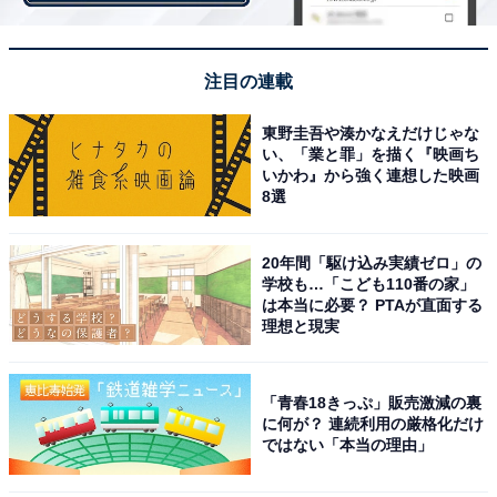
注目の連載
東野圭吾や湊かなえだけじゃな
い、「業と罪」を描く『映画ち
いかわ』から強く連想した映画
8選
第2位：平野紫耀（King & Prince）59票
20年間「駆け込み実績ゼロ」の
学校も…「こども110番の家」
は本当に必要？ PTAが直面する
理想と現実
「青春18きっぷ」販売激減の裏
に何が？ 連続利用の厳格化だけ
ではない「本当の理由」