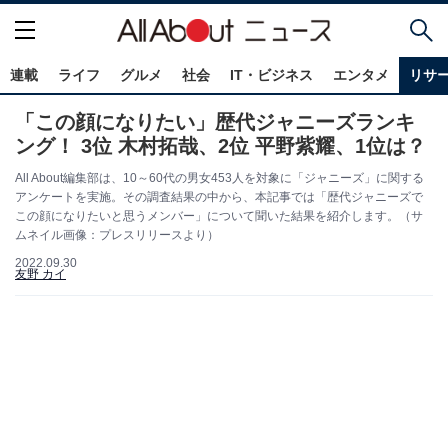
連載
ライフ
グルメ
社会
IT・ビジネス
エンタメ
リサ
「この顔になりたい」歴代ジャニーズランキ
ング！ 3位 木村拓哉、2位 平野紫耀、1位は？
All About編集部は、10～60代の男女453人を対象に「ジャニーズ」に関する
アンケートを実施。その調査結果の中から、本記事では「歴代ジャニーズで
この顔になりたいと思うメンバー」について聞いた結果を紹介します。（サ
ムネイル画像：プレスリリースより）
2022.09.30
友野 カイ