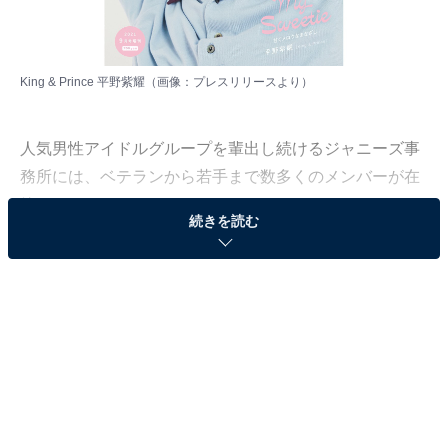
King & Prince 平野紫耀（画像：
プレスリリース
より）
人気男性アイドルグループを輩出し続けるジャニーズ事
務所には、ベテランから若手まで数多くのメンバーが在
籍しています。
続きを読む
All About編集部は9月5～20日の期間、10～60代の男女
453人を対象に「ジャニーズ」に関するアンケートを実
施。その調査結果の中から、本記事では「歴代ジャニー
ズでこの顔になりたいと思うメンバー」について聞いた
結果をランキング形式で紹介します。特に人気の高かっ
たメンバーは誰なのでしょうか？