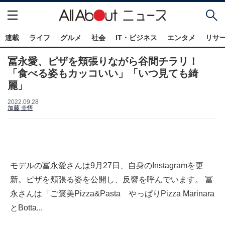
連載
ライフ
グルメ
社会
IT・ビジネス
エンタメ
リサ
冨永愛、ピザを頬張りながら谷間チラリ！
「食べる姿もカッコいい」「いつ見ても綺
麗」
2022.09.28
加藤 圭悟
モデルの冨永愛さんは9月27日、自身のInstagramを更
新。ピザを頬張る姿を公開し、反響を呼んでいます。 冨
永さんは「ご褒美Pizza&Pasta やっぱりPizza Marinara
とBotta...