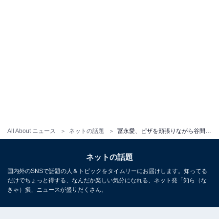
All About ニュース
ネットの話題
冨永愛、ピザを頬張りながら谷間チラリ！ 「食べる姿もカッコいい」「いつ見ても綺麗」
ネットの話題
国内外のSNSで話題の人＆トピックをタイムリーにお届けします。知ってる
だけでちょっと得する、なんだか楽しい気分になれる、ネット発「知ら（な
きゃ）損」ニュースが盛りだくさん。