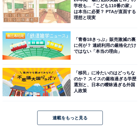
学校も…「こども110番の家」
は本当に必要？ PTAが直面する
理想と現実
「青春18きっぷ」販売激減の裏
に何が？ 連続利用の厳格化だけ
ではない「本当の理由」
「移民」に冷たいのはどっちな
のか？ スイスの厳格過ぎる学歴
選別と、日本の曖昧過ぎる外国
人政策
連載をもっと見る