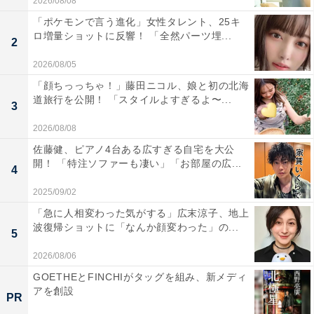
2026/08/08
「ポケモンで言う進化」女性タレント、25キ
ロ増量ショットに反響！ 「全然パーツ埋...
2
2026/08/05
「顔ちっっちゃ！」藤田ニコル、娘と初の北海
道旅行を公開！ 「スタイルよすぎるよ〜...
3
2026/08/08
佐藤健、ピアノ4台ある広すぎる自宅を大公
開！ 「特注ソファーも凄い」「お部屋の広...
4
2025/09/02
「急に人相変わった気がする」広末涼子、地上
波復帰ショットに「なんか顔変わった」の...
5
2026/08/06
GOETHEとFINCHIがタッグを組み、新メディ
アを創設
PR