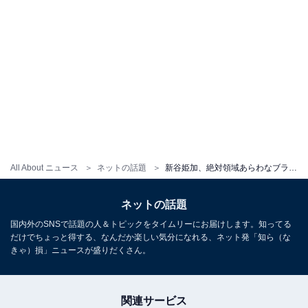
All About ニュース
ネットの話題
新谷姫加、絶対領域あらわなブラックコーデ公開！ 「可愛さ天使級」「お姫様」
ネットの話題
国内外のSNSで話題の人＆トピックをタイムリーにお届けします。知ってる
だけでちょっと得する、なんだか楽しい気分になれる、ネット発「知ら（な
きゃ）損」ニュースが盛りだくさん。
関連サービス