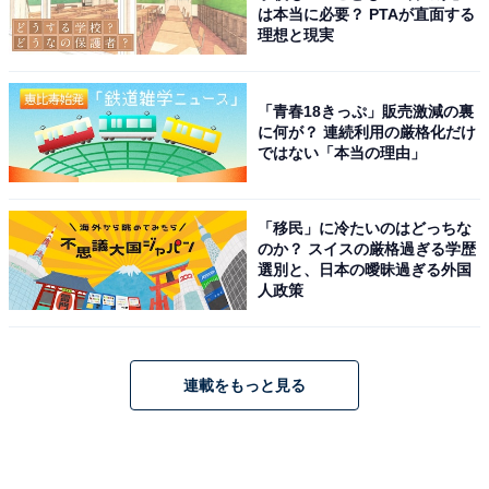
は本当に必要？ PTAが直面する
理想と現実
「青春18きっぷ」販売激減の裏
に何が？ 連続利用の厳格化だけ
ではない「本当の理由」
「移民」に冷たいのはどっちな
のか？ スイスの厳格過ぎる学歴
選別と、日本の曖昧過ぎる外国
人政策
連載をもっと見る