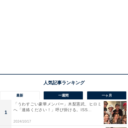
最新
一週間
一ヶ月
「うわすごい豪華メンバー」木梨憲武、ヒロミ
へ「連絡ください！」呼び掛ける。ISS...
1
2024/10/17