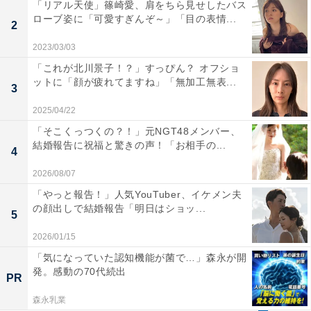
「リアル天使」篠崎愛、肩をちら見せしたバス
ローブ姿に「可愛すぎんぞ～」「目の表情...
2
2023/03/03
「これが北川景子！？」すっぴん？ オフショ
ットに「顔が疲れてますね」「無加工無表...
3
2025/04/22
「そこくっつくの？！」元NGT48メンバー、
結婚報告に祝福と驚きの声！「お相手の...
4
2026/08/07
「やっと報告！」人気YouTuber、イケメン夫
の顔出しで結婚報告「明日はショッ...
5
2026/01/15
「気になっていた認知機能が菌で…」森永が開
発。感動の70代続出
PR
森永乳業