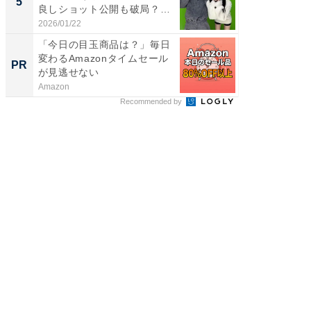
5
5
良しショット公開も破局？
のお父さ
「...
2026/01/22
2026/08/0
「今日の目玉商品は？」毎日
「歯を失
変わるAmazonタイムセール
必ずや
PR
PR
が見逃せない
インプ
Amazon
あんしん
Recommended by