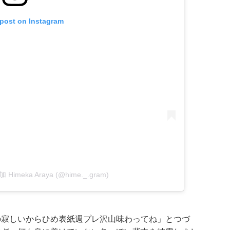
 post on Instagram
加 Himeka Araya (@hime._.gram)
の寂しいからひめ表紙週プレ沢山味わってね」とつづ