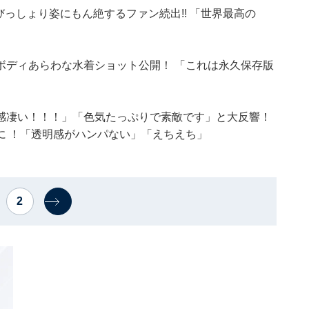
っしょり姿にもん絶するファン続出!! 「世界最高の
ボディあらわな水着ショット公開！ 「これは永久保存版
感凄い！！！」「色気たっぷりで素敵です︎」と大反響！
に ！「透明感がハンパない」「えちえち」
2