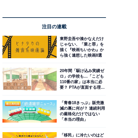
注目の連載
東野圭吾や湊かなえだけ
じゃない、「業と罪」を
描く『映画ちいかわ』か
ら強く連想した映画8選
20年間「駆け込み実績ゼ
ロ」の学校も…「こども
110番の家」は本当に必
要？ PTAが直面する理想
と現実
「青春18きっぷ」販売激
減の裏に何が？ 連続利用
の厳格化だけではない
「本当の理由」
「移民」に冷たいのはど