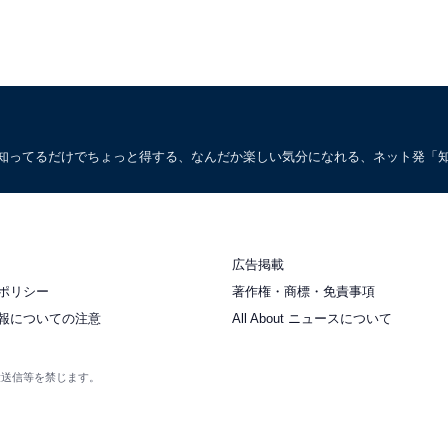
。知ってるだけでちょっと得する、なんだか楽しい気分になれる、ネット発「
広告掲載
ポリシー
著作権・商標・免責事項
報についての注意
All About ニュースについて
衆送信等を禁じます。