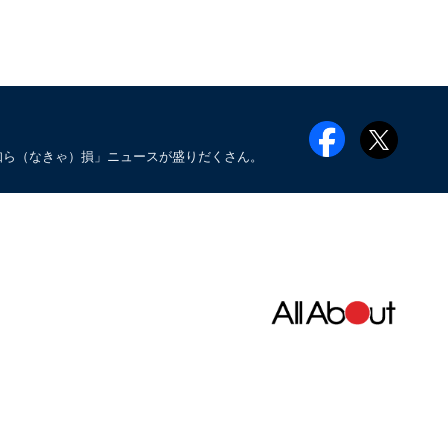
知ら（なきゃ）損」ニュースが盛りだくさん。