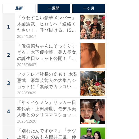
最新
一週間
一ヶ月
「うわすごい豪華メンバー」
「さす
木梨憲武、ヒロミへ「連絡く
は」高
1
1
ださい！」呼び掛ける。IS
災地を
S...
「カ...
2024/10/17
2026/08/0
「優樹菜ちゃんにそっくりす
「女の
ぎる」木下優樹菜、美人長女
介、バ
2
2
の誕生日ショット公開！「1
らのプレ
4...
愛...
2026/08/07
2026/08/0
フジテレビ社長の姿も！ 木梨
「脚が
憲武、豪華芸能人の大集合シ
横川尚
3
3
ョットに「素敵でカッコい
ムキな姿
い...
刃...
2023/09/29
2026/08/0
「年々イケメン」サッカー日
「え、
本代表・上田綺世、モデル美
芸人、2
4
4
人妻とのクリスマスショット
エットに
に...
2025/12/26
2026/08/0
「別れたんですか？」『ラヴ
「脳がバ
上等』のあも＆櫻井二世、仲
装姿が話