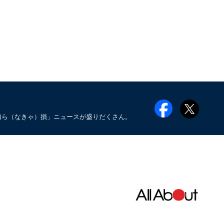
知ら（なきゃ）損」ニュースが盛りだくさん。