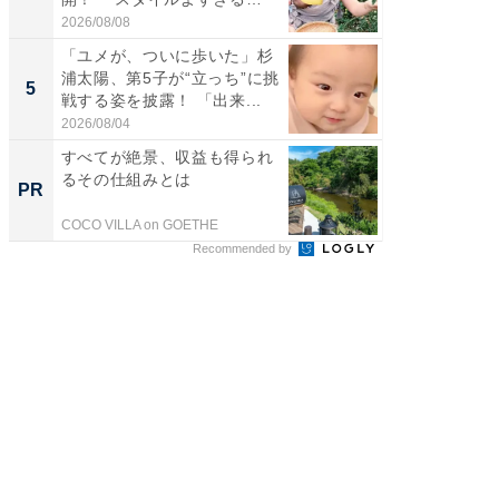
よ〜...
2026/08/08
2026/08/0
「ユメが、ついに歩いた」杉
「急に
浦太陽、第5子が“立っち”に挑
る」広
5
5
戦する姿を披露！ 「出来...
ョット
た」の..
2026/08/04
2026/08/0
すべてが絶景、収益も得られ
すべて
るその仕組みとは
るその
PR
PR
COCO VILLA on GOETHE
COCO VIL
Recommended by