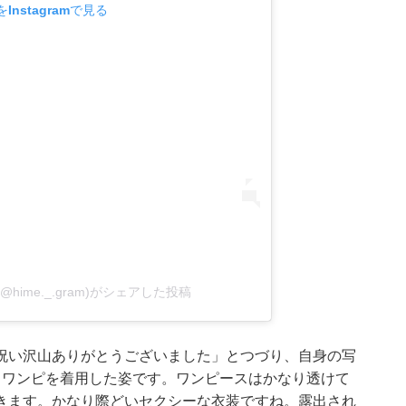
Instagramで見る
a(@hime._.gram)がシェアした投稿
祝い沢山ありがとうございました」とつづり、自身の写
カワンピを着用した姿です。ワンピースはかなり透けて
きます。かなり際どいセクシーな衣装ですね。露出され