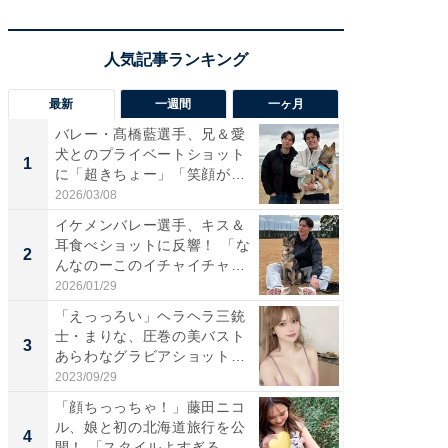
最新
一週間
一ヶ月
バレー・髙橋藍選手、兄＆愛
「さす
犬とのプライベートショット
は」高
1
1
に「超きちょー」「笑顔が見
災地を
れ...
「カ...
2026/03/08
2026/08/0
イケメンバレー選手、キス＆
「え、
耳食べショットに反響！ 「な
芸人、2
2
2
んなのーこのイチャイチャ
エットに
感...
2026/01/29
2026/08/0
「えっっろい」ヘラヘラ三銃
「脚が
士・まりな、圧巻の美バスト
横川尚
3
3
あらわなグラビアショット公
ムキな姿
開...
刃...
2023/09/29
2026/08/0
「顔ちっっちゃ！」藤田ニコ
「脳がバ
ル、娘と初の北海道旅行を公
装姿が話
4
4
開！ 「スタイルよすぎる
のお父さ