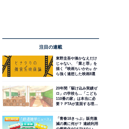
注目の連載
東野圭吾や湊かなえだけ
じゃない、「業と罪」を
描く『映画ちいかわ』か
ら強く連想した映画8選
20年間「駆け込み実績ゼ
ロ」の学校も…「こども
110番の家」は本当に必
要？ PTAが直面する理想
と現実
「青春18きっぷ」販売激
減の裏に何が？ 連続利用
の厳格化だけではない