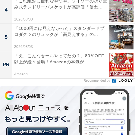
「これ絶対に便利なやつや」ダイソーの折り畳
1. ポイントブラシ
み式ランドリーバスケットが高評価「使わ...
4
2026/08/03
「1000円には見えなかった」スタンダードプ
ロダクツのリュックが「高見えする」の...
5
2026/08/03
「え、こんなセールやってたの？」80％OFF
以上が続々登場！Amazonの本気が...
PR
Amazon
Recommended by
隙間掃除シリーズ ポイントブラシ（税込90円）