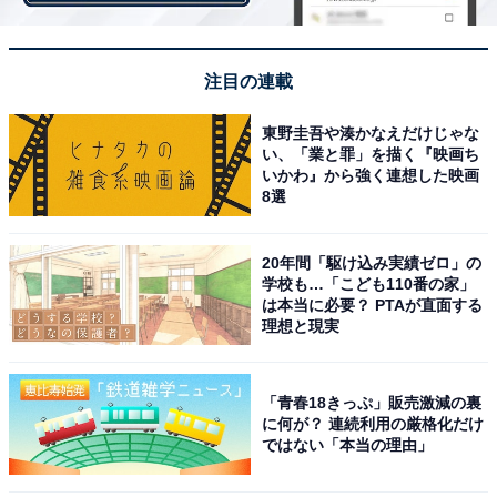
まずご紹介したいのが、隙間掃除シリーズのポイントブ
ラシ。価格は1本税込90円です。柄の先がカーブにな
り、その先に丸いブラシが付いています。
注目の連載
東野圭吾や湊かなえだけじゃな
い、「業と罪」を描く『映画ち
いかわ』から強く連想した映画
8選
20年間「駆け込み実績ゼロ」の
学校も…「こども110番の家」
は本当に必要？ PTAが直面する
理想と現実
「青春18きっぷ」販売激減の裏
に何が？ 連続利用の厳格化だけ
ではない「本当の理由」
カーブがついた柄に小さな丸いブラシが付いている