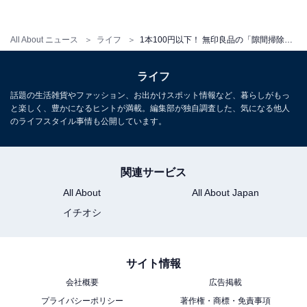
All About ニュース
ライフ
1本100円以下！ 無印良品の「隙間掃除シリーズ」は家中で使える高コスパ掃除グッズ
排水口掃除に
ライフ
▼水筒や弁当箱の溝洗いに隙間掃除シリーズ「ポイント
話題の生活雑貨やファッション、お出かけスポット情報など、暮らしがもっ
ブラシ」
と楽しく、豊かになるヒントが満載。編集部が独自調査した、気になる他人
のライフスタイル事情も公開しています。
水筒のキャップや、弁当箱のシリコンパッキンの溝部分
を洗うのにもジャストサイズで使いやすいです。
関連サービス
All About
All About Japan
イチオシ
サイト情報
会社概要
広告掲載
プライバシーポリシー
著作権・商標・免責事項