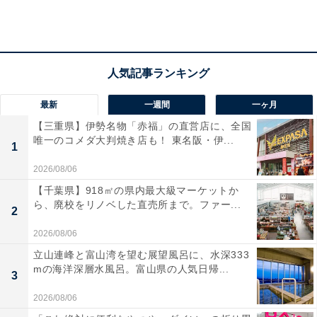
ついているタグ付け用ループをそのまま使うのもおすす
めです。
最新
一週間
一ヶ月
【三重県】伊勢名物「赤福」の直営店に、全国
唯一のコメダ大判焼き店も！ 東名阪・伊...
1
2026/08/06
【千葉県】918㎡の県内最大級マーケットか
ら、廃校をリノベした直売所まで。ファー...
2
2026/08/06
立山連峰と富山湾を望む展望風呂に、水深333
mの海洋深層水風呂。富山県の人気日帰...
3
2026/08/06