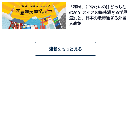
「移民」に冷たいのはどっちな
のか？ スイスの厳格過ぎる学歴
選別と、日本の曖昧過ぎる外国
▼排水口掃除に隙間掃除シリーズ「ポイントブラシ」
人政策
ブラシ部分の直径が小さく、長さがあるので、小さい穴
や隙間の掃除をするのにおすすめです。
連載をもっと見る