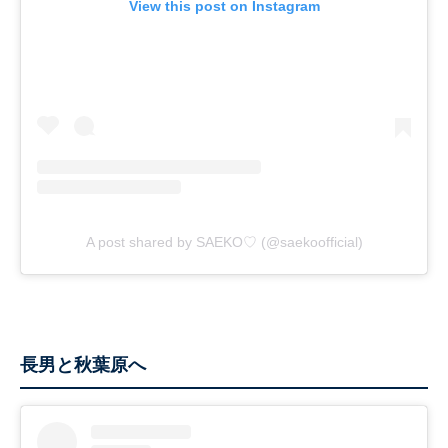
View this post on Instagram
A post shared by SAEKO♡ (@saekoofficial)
長男と秋葉原へ