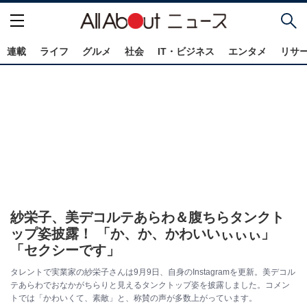
連載
ライフ
グルメ
社会
IT・ビジネス
エンタメ
リサ
紗栄子、美デコルテあらわ＆腹ちらタンクト
ップ姿披露！ 「か、か、かわいいぃぃぃ」
「セクシーです」
タレントで実業家の紗栄子さんは9月9日、自身のInstagramを更新。美デコル
テあらわでおなかがちらりと見えるタンクトップ姿を披露しました。コメン
トでは「かわいくて、素敵」と、称賛の声が多数上がっています。