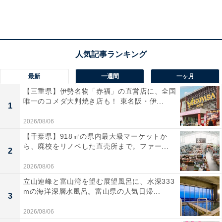
最新
一週間
一ヶ月
【三重県】伊勢名物「赤福」の直営店に、全国
唯一のコメダ大判焼き店も！ 東名阪・伊...
1
2026/08/06
【千葉県】918㎡の県内最大級マーケットか
ら、廃校をリノベした直売所まで。ファー...
2
2026/08/06
立山連峰と富山湾を望む展望風呂に、水深333
mの海洋深層水風呂。富山県の人気日帰...
3
2026/08/06