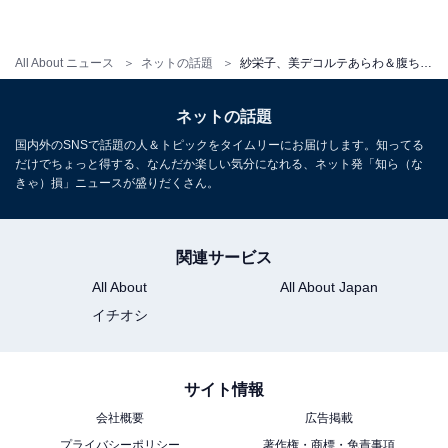
All About ニュース
ネットの話題
紗栄子、美デコルテあらわ＆腹ちらタンクトップ姿披露！ 「か、か、かわいいぃぃぃ」「セクシーです」
ネットの話題
国内外のSNSで話題の人＆トピックをタイムリーにお届けします。知ってる
だけでちょっと得する、なんだか楽しい気分になれる、ネット発「知ら（な
きゃ）損」ニュースが盛りだくさん。
関連サービス
All About
All About Japan
イチオシ
サイト情報
会社概要
広告掲載
プライバシーポリシー
著作権・商標・免責事項