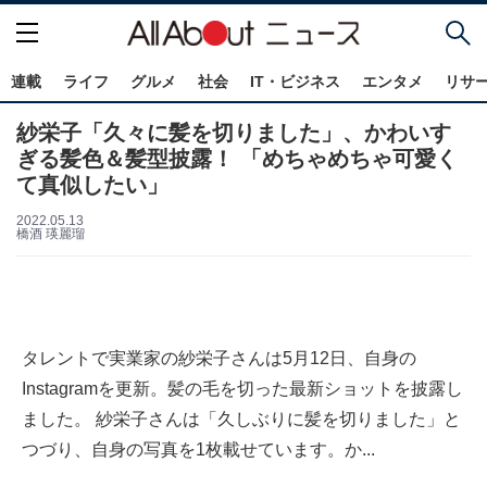
連載
ライフ
グルメ
社会
IT・ビジネス
エンタメ
リサ
紗栄子「久々に髪を切りました」、かわいす
ぎる髪色＆髪型披露！ 「めちゃめちゃ可愛く
て真似したい」
2022.05.13
橋酒 瑛麗瑠
タレントで実業家の紗栄子さんは5月12日、自身の
Instagramを更新。髪の毛を切った最新ショットを披露し
ました。 紗栄子さんは「久しぶりに髪を切りました」と
つづり、自身の写真を1枚載せています。か...