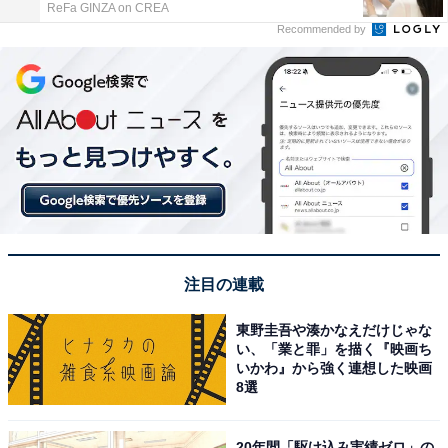
ReFa GINZA on CREA
Recommended by
注目の連載
東野圭吾や湊かなえだけじゃな
い、「業と罪」を描く『映画ち
いかわ』から強く連想した映画
8選
20年間「駆け込み実績ゼロ」の