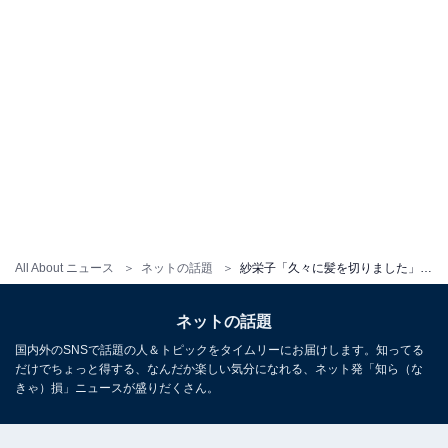
All About ニュース
ネットの話題
紗栄子「久々に髪を切りました」、かわいすぎる髪色＆髪型披露！ 「めちゃめちゃ可愛くて真似したい」
ネットの話題
国内外のSNSで話題の人＆トピックをタイムリーにお届けします。知ってる
だけでちょっと得する、なんだか楽しい気分になれる、ネット発「知ら（な
きゃ）損」ニュースが盛りだくさん。