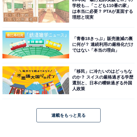
学校も…「こども110番の家」
は本当に必要？ PTAが直面する
理想と現実
「青春18きっぷ」販売激減の裏
に何が？ 連続利用の厳格化だけ
ではない「本当の理由」
「移民」に冷たいのはどっちな
のか？ スイスの厳格過ぎる学歴
選別と、日本の曖昧過ぎる外国
人政策
連載をもっと見る