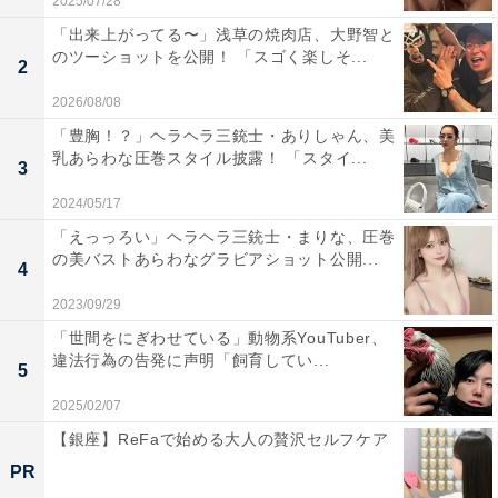
2025/07/28
「出来上がってる〜」浅草の焼肉店、大野智と
のツーショットを公開！ 「スゴく楽しそ...
2
2026/08/08
「豊胸！？」ヘラヘラ三銃士・ありしゃん、美
乳あらわな圧巻スタイル披露！ 「スタイ...
3
2024/05/17
「えっっろい」ヘラヘラ三銃士・まりな、圧巻
の美バストあらわなグラビアショット公開...
4
2023/09/29
「世間をにぎわせている」動物系YouTuber、
違法行為の告発に声明「飼育してい...
5
2025/02/07
【銀座】ReFaで始める大人の贅沢セルフケア
PR