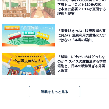
学校も…「こども110番の家」
は本当に必要？ PTAが直面する
理想と現実
「青春18きっぷ」販売激減の裏
に何が？ 連続利用の厳格化だけ
ではない「本当の理由」
「移民」に冷たいのはどっちな
のか？ スイスの厳格過ぎる学歴
選別と、日本の曖昧過ぎる外国
人政策
連載をもっと見る