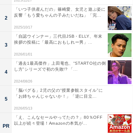
2025/11/27
「いつ子供産んだの」篠崎愛、女児と遊ぶ姿に
反響「もう愛ちゃんの子みたいだね」「完...
2
2025/10/17
「自認ウインナー」三代目JSB・ELLY、年末
挨拶の投稿に「最高におもしれー男」...
3
2026/01/01
「過去1最高傑作」上田竜也、“STARTO社の倒
し方”シリーズで初の失敗!? 「...
4
2024/08/26
「脳バグる」2児の父の“授業参観スタイル”に
「お姉ちゃんじゃないか！」「逆に目立...
5
2026/05/13
「え、こんなセールやってたの？」80％OFF
以上が続々登場！Amazonの本気が...
PR