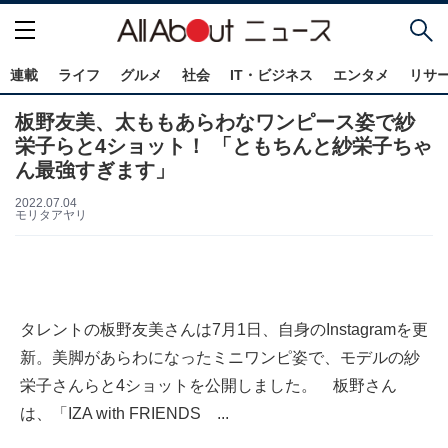
連載
ライフ
グルメ
社会
IT・ビジネス
エンタメ
リサ
板野友美、太ももあらわなワンピース姿で紗
栄子らと4ショット！ 「ともちんと紗栄子ちゃ
ん最強すぎます」
2022.07.04
モリタアヤリ
タレントの板野友美さんは7月1日、自身のInstagramを更
新。美脚があらわになったミニワンピ姿で、モデルの紗
栄子さんらと4ショットを公開しました。 板野さん
は、「IZA with FRIENDS ...