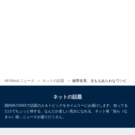
All About ニュース
ネットの話題
板野友美、太ももあらわなワンピース姿で紗栄子らと4ショット！ 「ともちんと紗栄子ちゃん最強すぎます」
ネットの話題
国内外のSNSで話題の人＆トピックをタイムリーにお届けします。知ってる
だけでちょっと得する、なんだか楽しい気分になれる、ネット発「知ら（な
きゃ）損」ニュースが盛りだくさん。