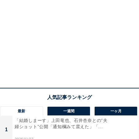
最新
一週間
一ヶ月
「結婚しまーす」上田竜也、石井杏奈との“夫
婦ショット”公開「通知欄みて震えた」「...
1