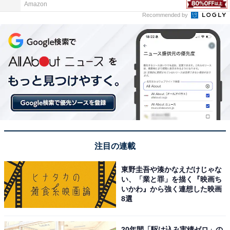
Amazon
Recommended by
注目の連載
東野圭吾や湊かなえだけじゃな
い、「業と罪」を描く『映画ち
いかわ』から強く連想した映画
8選
20年間「駆け込み実績ゼロ」の