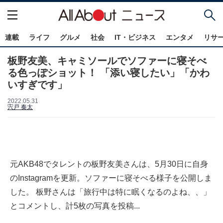
連載
ライフ
グルメ
社会
IT・ビジネス
エンタメ
リサ
板野友美、キャミソールでソファーに寝そべ
る色っぽショット！ 「添い寝したい」「かわ
いすぎです」
2022.05.31
宍戸 奏太
元AKB48でタレントの板野友美さんは、5月30日に自身
のInstagramを更新。ソファーに寝そべる様子を公開しま
した。 板野さんは「旅行中は特に眠くなるのよね、、」
とコメントし、計5枚の写真を投稿...