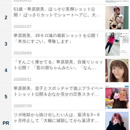
2026/04/12
51歳・華原朋美、ほっそり美脚ショット公
開！ ばっさりカットでショートヘアに。大...
2
2026/01/27
華原朋美、18キロ減の最新ショットを公開！
「本当にすごい。尊敬します」
3
2022/04/04
「すんごく痩せてる」華原朋美、自撮りショッ
ト公開！ 「昔の朋ちゃんみたい」「なん...
4
2026/05/11
華原朋美、息子とスポッチャで遊ぶプライベー
トショット公開＆おなか見せの圧巻スタイ...
5
2025/07/28
リボ地獄から抜け出したい人は、返済を3～6
ヶ月停止して『大幅に減額してから返済す...
PR