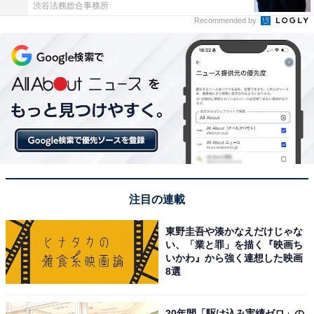
渋谷法務総合事務所
Recommended by
注目の連載
東野圭吾や湊かなえだけじゃな
い、「業と罪」を描く『映画ち
いかわ』から強く連想した映画
8選
20年間「駆け込み実績ゼロ」の