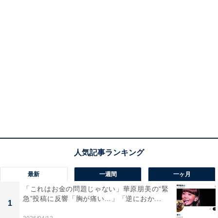
最新
一週間
一ヶ月
「これはお金の問題じゃない」華原朋美の“緊
急”投稿に反響「胸が痛い…」「逆におか...
1