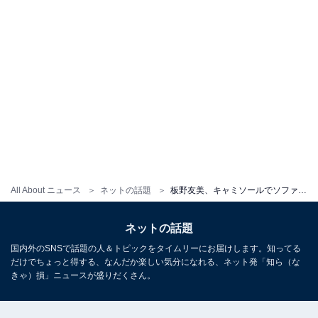
All About ニュース
ネットの話題
板野友美、キャミソールでソファーに寝そべる色っぽショット！ 「添い寝したい」「かわいすぎです」
ネットの話題
国内外のSNSで話題の人＆トピックをタイムリーにお届けします。知ってる
だけでちょっと得する、なんだか楽しい気分になれる、ネット発「知ら（な
きゃ）損」ニュースが盛りだくさん。