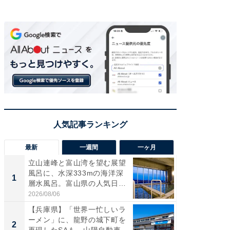
最新
一週間
一ヶ月
立山連峰と富山湾を望む展望
【兵庫
風呂に、水深333mの海洋深
ーメン
1
1
層水風呂。富山県の人気日
再現した
帰...
道...
2026/08/06
2026/08/0
【兵庫県】「世界一忙しいラ
【三重
ーメン」に、龍野の城下町を
「鈴鹿天
2
2
再現したSAも。山陽自動車
は100