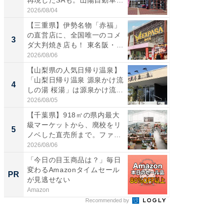
道...
2026/08/04
2026/08/0
【三重県】伊勢名物「赤福」
「ミニオ
の直営店に、全国唯一のコメ
ッグ！ 
3
3
ダ大判焼き店も！ 東名阪・
ど、夏限
伊...
2026/08/06
2026/08/0
【山梨県の人気日帰り温泉】
【埼玉
「山梨日帰り温泉 源泉かけ流
「行田天
4
4
しの湯 桜湯」は源泉かけ流...
は和の
が...
2026/08/05
2026/08/0
【千葉県】918㎡の県内最大
【石川
級マーケットから、廃校をリ
湯】「天
5
5
ノベした直売所まで。ファ
賀ゆめ
ー...
お...
2026/08/06
2026/08/0
「今日の目玉商品は？」毎日
まだ議
変わるAmazonタイムセール
AIで速
PR
PR
が見逃せない
Amazon
カイタヨ
Recommended by