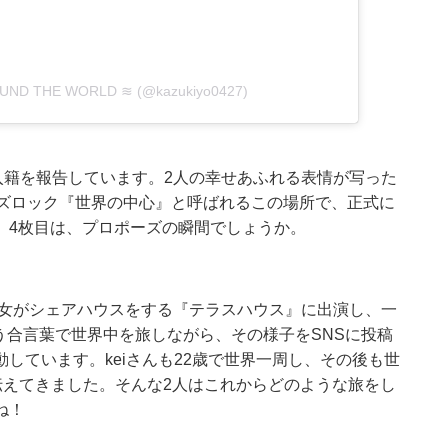
AROUND THE WORLD ≋ (@kazukiyo0427)
新し、入籍を報告しています。2人の幸せあふれる表情が写った
ーズロック『世界の中心』と呼ばれるこの場所で、正式に
。4枚目は、プロポーズの瞬間でしょうか。
男女がシェアハウスをする『テラスハウス』に出演し、一
いう合言葉で世界中を旅しながら、その様子をSNSに投稿
しています。keiさんも22歳で世界一周し、その後も世
伝えてきました。そんな2人はこれからどのような旅をし
ね！