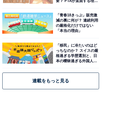
要？ PTAが直面する理想
と現実
「青春18きっぷ」販売激
減の裏に何が？ 連続利用
の厳格化だけではない
「本当の理由」
「移民」に冷たいのはど
っちなのか？ スイスの厳
格過ぎる学歴選別と、日
本の曖昧過ぎる外国人政
策
連載をもっと見る