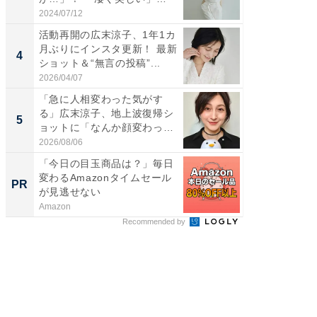
「透...
刃...
2024/07/12
2026/08/0
活動再開の広末涼子、1年1カ
「2人と
月ぶりにインスタ更新！ 最新
團十郎
4
4
ショット＆“無言の投稿”...
「後ろ
「...
2026/04/07
2026/08/0
「急に人相変わった気がす
「脳がバ
る」広末涼子、地上波復帰シ
装姿が話
5
5
ョットに「なんか顔変わっ
のお父さ
た」の...
2026/08/06
2026/08/0
「今日の目玉商品は？」毎日
シェア別荘
変わるAmazonタイムセール
wners
PR
PR
が見逃せない
Amazon
COCO VIL
Recommended by