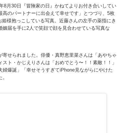
2年8月30日『冒険家の日』かねてよりお付き合いしてい
最高のパートナーに出会えて幸せです」とつづり、5枚
をお姫様抱っこしている写真。近藤さんの左手の薬指にき
婚姻届を手に2人で笑顔で顔を見合わせている写真な
が寄せられました。俳優・真野恵里菜さんは「あやちゃ
ィスト・かじえりさんは「おめでとう〜！！素敵！！」
婦爆誕」「幸せそうすぎてiPhone見ながらにやけた
た。