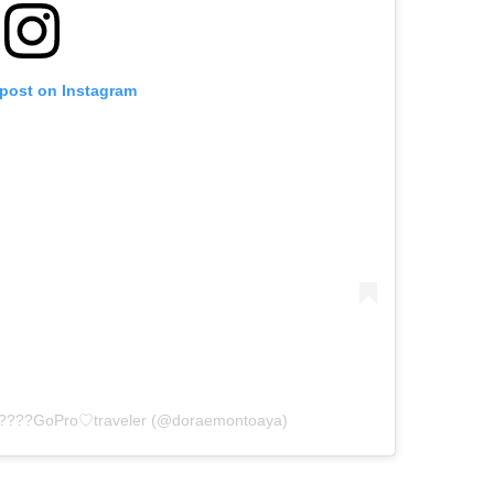
 post on Instagram
????GoPro♡traveler (@doraemontoaya)