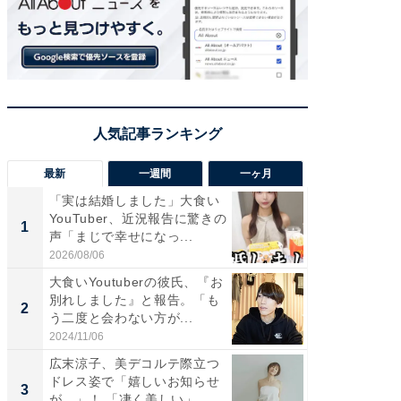
最新
一週間
一ヶ月
「実は結婚しました」大食い
「さす
YouTuber、近況報告に驚きの
は」高
1
1
声「まじで幸せになっ...
災地を
「カ...
2026/08/06
2026/08/0
大食いYoutuberの彼氏、『お
「女の
別れしました』と報告。「も
介、バ
2
2
う二度と会わない方が...
らのプレ
愛...
2024/11/06
2026/08/0
広末涼子、美デコルテ際立つ
「脚が
ドレス姿で「嬉しいお知らせ
横川尚
3
3
が…」！ 「凄く美しい」
ムキな姿