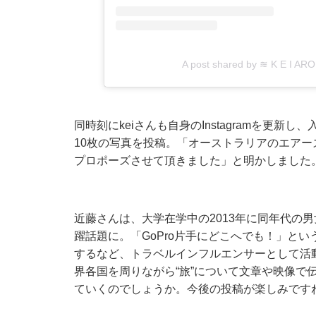
A post shared by ≋ K E I 
同時刻にkeiさんも自身のInstagramを更
10枚の写真を投稿。「オーストラリアのエア
プロポーズさせて頂きました」と明かしました
近藤さんは、大学在学中の2013年に同年代の
躍話題に。「GoPro片手にどこへでも！」と
するなど、トラベルインフルエンサーとして活動
界各国を周りながら“旅”について文章や映像で
ていくのでしょうか。今後の投稿が楽しみです