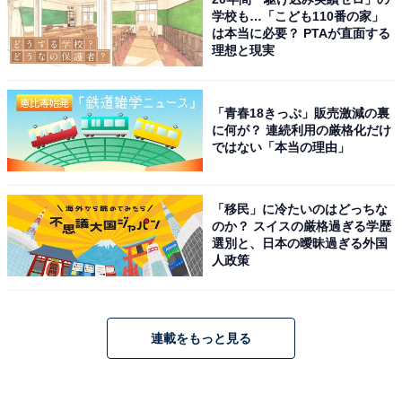
学校も…「こども110番の家」
は本当に必要？ PTAが直面する
理想と現実
「青春18きっぷ」販売激減の裏
に何が？ 連続利用の厳格化だけ
ではない「本当の理由」
「移民」に冷たいのはどっちな
のか？ スイスの厳格過ぎる学歴
選別と、日本の曖昧過ぎる外国
人政策
連載をもっと見る