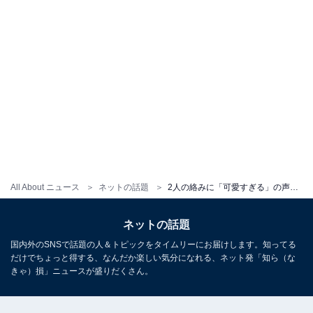
All About ニュース
ネットの話題
2人の絡みに「可愛すぎる」の声！ 東海オンエア・てつや、峯岸みなみとの結婚発表メイキング動画を公開
ネットの話題
国内外のSNSで話題の人＆トピックをタイムリーにお届けします。知ってる
だけでちょっと得する、なんだか楽しい気分になれる、ネット発「知ら（な
きゃ）損」ニュースが盛りだくさん。