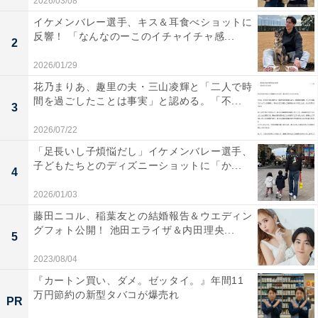
2026/03/08
イケメンバレー選手、キス＆耳食べショットに
反響！ 「なんなのーこのイチャイチャ感...
2
2026/01/29
花乃まりあ、趣里の夫・三山凌輝と「二人で時
間を過ごしたことは事実」と認める。「不...
3
2026/07/22
「足長いし子煩悩だし」イケメンバレー選手、
子どもたちとのディズニーショットに「か...
4
2026/01/03
藤田ニコル、稲葉友との結婚報告＆ウエディン
グフォト公開！ 池田エライザ＆内田理央...
5
2023/08/04
『カートン買い、ダメ。ゼッタイ。』年間11
万円節約の新型タバコが爆売れ
PR