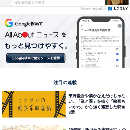
渋谷法務総合事務所
Recommended by
注目の連載
東野圭吾や湊かなえだけじゃな
い、「業と罪」を描く『映画ち
いかわ』から強く連想した映画
8選
20年間「駆け込み実績ゼロ」の