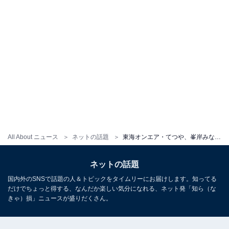
All About ニュース
ネットの話題
東海オンエア・てつや、峯岸みなみと結婚した理由を語り「カッコよすぎだろ」「鳥肌たった」と大反響！
ネットの話題
国内外のSNSで話題の人＆トピックをタイムリーにお届けします。知ってる
だけでちょっと得する、なんだか楽しい気分になれる、ネット発「知ら（な
きゃ）損」ニュースが盛りだくさん。