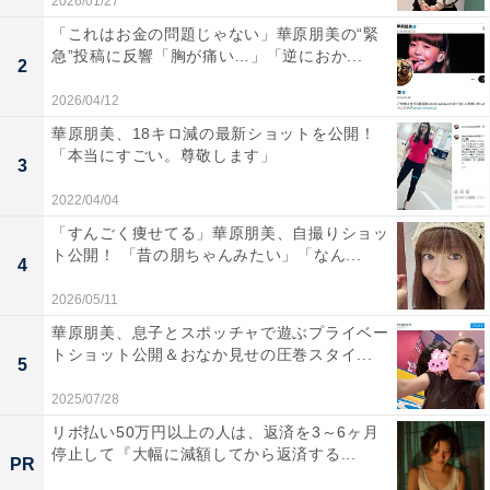
2026/01/27
「これはお金の問題じゃない」華原朋美の“緊
急”投稿に反響「胸が痛い…」「逆におか...
2
2026/04/12
華原朋美、18キロ減の最新ショットを公開！
「本当にすごい。尊敬します」
3
2022/04/04
「すんごく痩せてる」華原朋美、自撮りショッ
ト公開！ 「昔の朋ちゃんみたい」「なん...
4
2026/05/11
華原朋美、息子とスポッチャで遊ぶプライベー
トショット公開＆おなか見せの圧巻スタイ...
5
2025/07/28
リボ払い50万円以上の人は、返済を3～6ヶ月
停止して『大幅に減額してから返済する...
PR