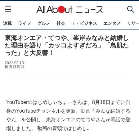
連載
ライフ
グルメ
社会
IT・ビジネス
エンタメ
リサ
東海オンエア・てつや、峯岸みなみと結婚し
た理由を語り「カッコよすぎだろ」「鳥肌た
った」と大反響！
2022.08.18
橋酒 瑛麗瑠
YouTuberのはじめしゃちょーさんは、8月18日までに自
身のYouTubeチャンネルを更新。動画「みんな結婚する
やん」を公開し、東海オンエアのてつやさんが電話で登
場しました。 動画の冒頭ではじめし...