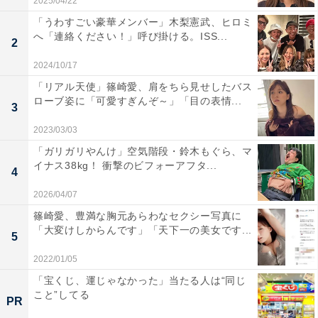
2025/04/22
「うわすごい豪華メンバー」木梨憲武、ヒロミ
へ「連絡ください！」呼び掛ける。ISS...
2
2024/10/17
「リアル天使」篠崎愛、肩をちら見せしたバス
ローブ姿に「可愛すぎんぞ～」「目の表情...
3
2023/03/03
「ガリガリやんけ」空気階段・鈴木もぐら、マ
イナス38kg！ 衝撃のビフォーアフタ...
4
2026/04/07
篠崎愛、豊満な胸元あらわなセクシー写真に
「大変けしからんです」「天下一の美女です...
5
2022/01/05
「宝くじ、運じゃなかった」当たる人は“同じ
こと”してる
PR