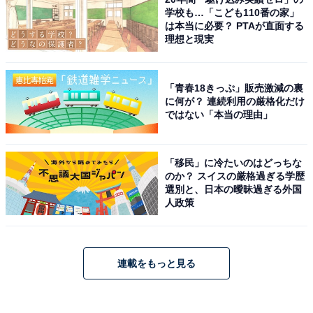
学校も…「こども110番の家」
は本当に必要？ PTAが直面する
理想と現実
「青春18きっぷ」販売激減の裏
に何が？ 連続利用の厳格化だけ
ではない「本当の理由」
「移民」に冷たいのはどっちな
のか？ スイスの厳格過ぎる学歴
選別と、日本の曖昧過ぎる外国
人政策
連載をもっと見る