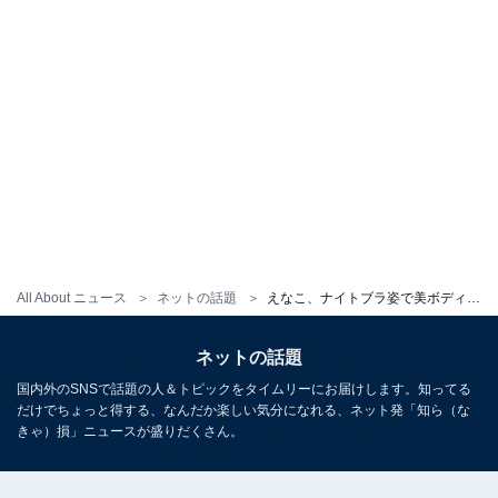
All About ニュース
ネットの話題
えなこ、ナイトブラ姿で美ボディあらわに！ 「きれいでかわいくて愛しい」「もう結婚しよ」
ネットの話題
国内外のSNSで話題の人＆トピックをタイムリーにお届けします。知ってる
だけでちょっと得する、なんだか楽しい気分になれる、ネット発「知ら（な
きゃ）損」ニュースが盛りだくさん。