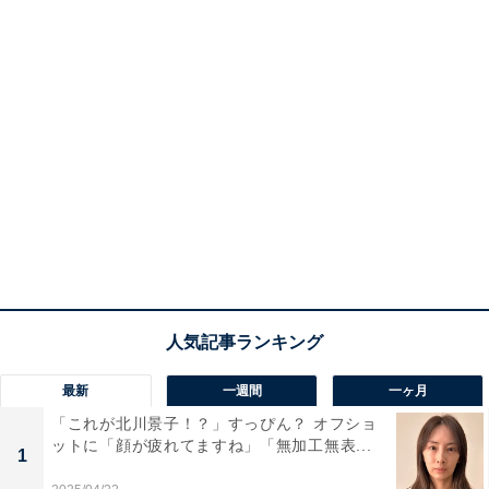
最新
一週間
一ヶ月
「これが北川景子！？」すっぴん？ オフショ
ットに「顔が疲れてますね」「無加工無表...
1