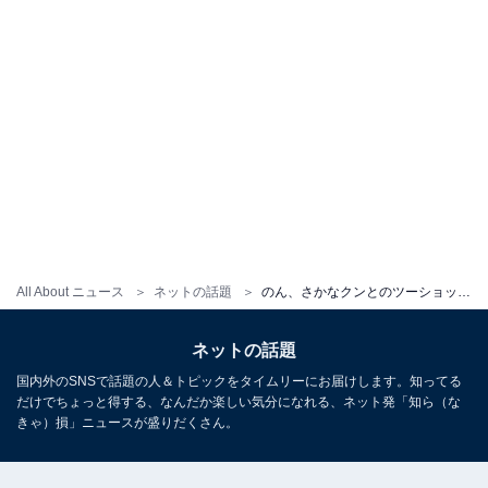
All About ニュース
ネットの話題
のん、さかなクンとのツーショット公開！ 映画『さかなのこ』公開直前の共演にファン歓喜「映画楽しみ」
ネットの話題
国内外のSNSで話題の人＆トピックをタイムリーにお届けします。知ってる
だけでちょっと得する、なんだか楽しい気分になれる、ネット発「知ら（な
きゃ）損」ニュースが盛りだくさん。