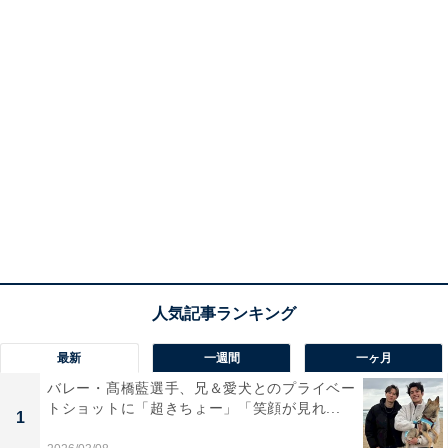
最新
一週間
一ヶ月
バレー・髙橋藍選手、兄＆愛犬とのプライベー
トショットに「超きちょー」「笑顔が見れ...
1