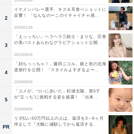
2026/03/08
イケメンバレー選手、キス＆耳食べショットに
反響！ 「なんなのーこのイチャイチャ感...
2
2026/01/29
「えっっろい」ヘラヘラ三銃士・まりな、圧巻
の美バストあらわなグラビアショット公開...
3
2023/09/29
「顔ちっっちゃ！」藤田ニコル、娘と初の北海
道旅行を公開！ 「スタイルよすぎるよ〜...
4
2026/08/08
「ユメが、ついに歩いた」杉浦太陽、第5子
が“立っち”に挑戦する姿を披露！ 「出来...
5
2026/08/04
リボ払い50万円以上の人は、返済を3～6ヶ月
停止して『大幅に減額してから返済する...
PR