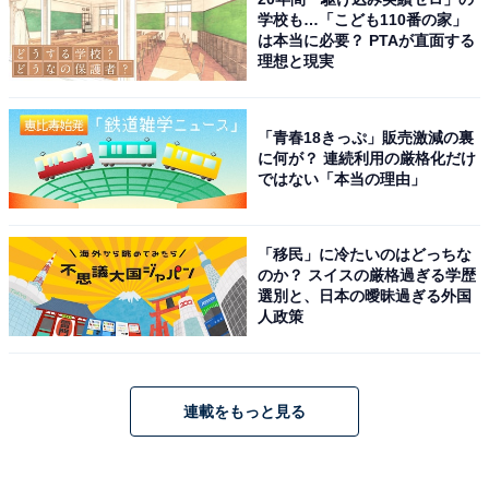
学校も…「こども110番の家」
は本当に必要？ PTAが直面する
理想と現実
「青春18きっぷ」販売激減の裏
に何が？ 連続利用の厳格化だけ
ではない「本当の理由」
「移民」に冷たいのはどっちな
のか？ スイスの厳格過ぎる学歴
選別と、日本の曖昧過ぎる外国
人政策
連載をもっと見る