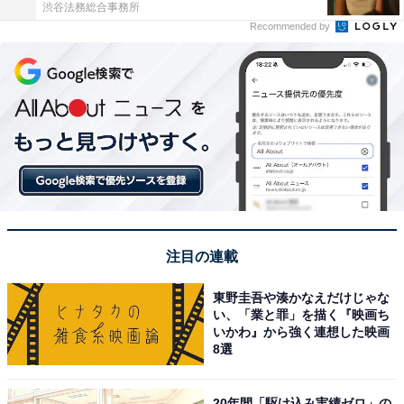
渋谷法務総合事務所
Recommended by
注目の連載
東野圭吾や湊かなえだけじゃな
い、「業と罪」を描く『映画ち
いかわ』から強く連想した映画
8選
20年間「駆け込み実績ゼロ」の