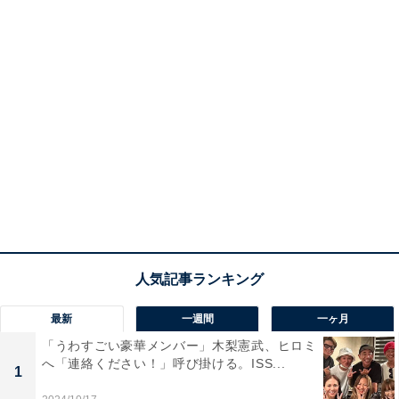
最新
一週間
一ヶ月
「うわすごい豪華メンバー」木梨憲武、ヒロミ
へ「連絡ください！」呼び掛ける。ISS...
1