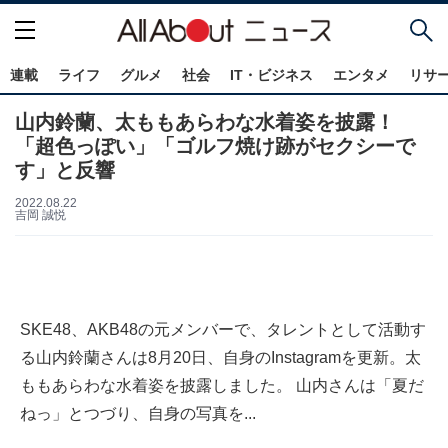
連載
ライフ
グルメ
社会
IT・ビジネス
エンタメ
リサ
山内鈴蘭、太ももあらわな水着姿を披露！
「超色っぽい」「ゴルフ焼け跡がセクシーで
す」と反響
2022.08.22
吉岡 誠悦
SKE48、AKB48の元メンバーで、タレントとして活動す
る山内鈴蘭さんは8月20日、自身のInstagramを更新。太
ももあらわな水着姿を披露しました。 山内さんは「夏だ
ねっ」とつづり、自身の写真を...