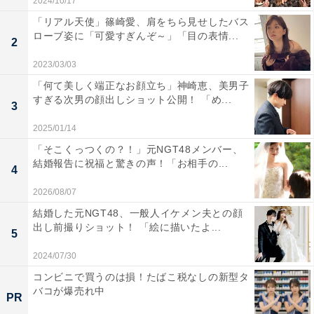
2024/10/17
「リアル天使」篠崎愛、肩をちら見せしたバス
ローブ姿に「可愛すぎんぞ～」「目の表情...
2
2023/03/03
「何て美しく端正なお顔立ち」神崎恵、美男子
すぎる次男の顔出しショット公開！ 「め...
3
2025/01/14
「そこくっつくの？！」元NGT48メンバー、
結婚報告に祝福と驚きの声！「お相手の...
4
2026/08/07
結婚した元NGT48、一般人イケメン夫との顔
出し前撮りショット！ 「絵に描いたよ...
5
2024/07/30
コンビニで買うのは損！たばこ税なしの新型タ
バコが爆売れ中
PR