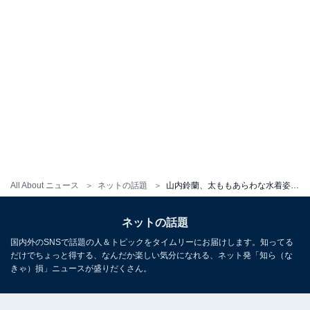
All About ニュース
ネットの話題
山内鈴蘭、太ももあらわな水着姿を披露！ 「超色っぽい」「ゴルフ焼け跡がセクシーです」と反響
ネットの話題
国内外のSNSで話題の人＆トピックをタイムリーにお届けします。知ってる
だけでちょっと得する、なんだか楽しい気分になれる、ネット発「知ら（な
きゃ）損」ニュースが盛りだくさん。