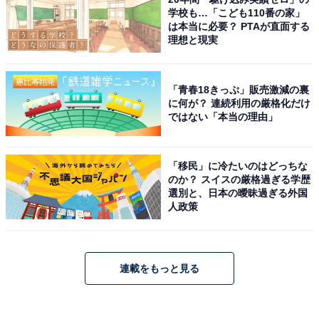
学校も…「こども110番の家」
は本当に必要？ PTAが直面する
理想と現実
「青春18きっぷ」販売激減の裏
に何が？ 連続利用の厳格化だけ
ではない「本当の理由」
「移民」に冷たいのはどっちな
のか？ スイスの厳格過ぎる学歴
選別と、日本の曖昧過ぎる外国
人政策
連載をもっと見る