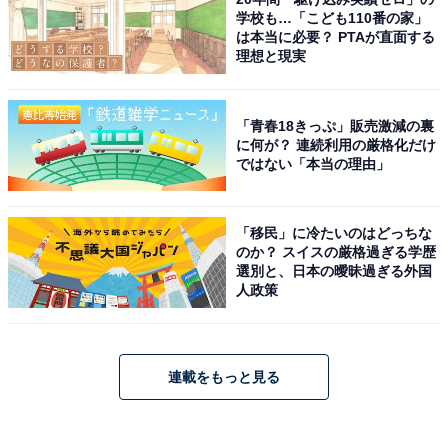
学校も…「こども110番の家」
は本当に必要？ PTAが直面する
理想と現実
「青春18きっぷ」販売激減の裏
に何が？ 連続利用の厳格化だけ
ではない「本当の理由」
「移民」に冷たいのはどっちな
のか？ スイスの厳格過ぎる学歴
選別と、日本の曖昧過ぎる外国
人政策
連載をもっと見る