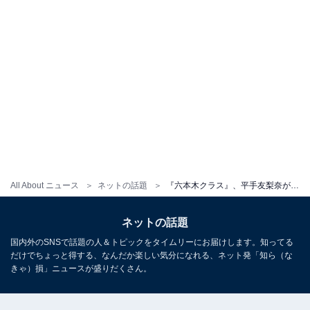
All About ニュース
ネットの話題
『六本木クラス』、平手友梨奈が竹内涼真を膝枕！ 「美しすぎる寝顔」「ここのシーンやばかったです」
ネットの話題
国内外のSNSで話題の人＆トピックをタイムリーにお届けします。知ってる
だけでちょっと得する、なんだか楽しい気分になれる、ネット発「知ら（な
きゃ）損」ニュースが盛りだくさん。