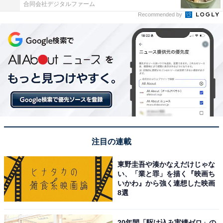
合同会社デジタルファーム
Recommended by
注目の連載
東野圭吾や湊かなえだけじゃな
い、「業と罪」を描く『映画ち
いかわ』から強く連想した映画
8選
20年間「駆け込み実績ゼロ」の