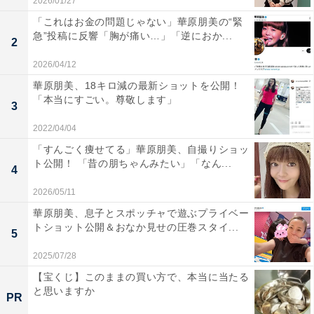
2026/01/27
「これはお金の問題じゃない」華原朋美の“緊
急”投稿に反響「胸が痛い…」「逆におか...
2
2026/04/12
華原朋美、18キロ減の最新ショットを公開！
「本当にすごい。尊敬します」
3
2022/04/04
「すんごく痩せてる」華原朋美、自撮りショッ
ト公開！ 「昔の朋ちゃんみたい」「なん...
4
2026/05/11
華原朋美、息子とスポッチャで遊ぶプライベー
トショット公開＆おなか見せの圧巻スタイ...
5
2025/07/28
【宝くじ】このままの買い方で、本当に当たる
と思いますか
PR