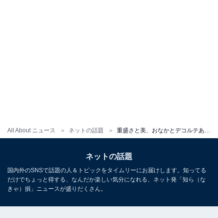
All About ニュース
ネットの話題
重盛さと美、おなかとデコルテあらわな最新ショット公開！ 「天使じゃん」「かわいすぎてつらい」
ネットの話題
国内外のSNSで話題の人＆トピックをタイムリーにお届けします。知ってる
だけでちょっと得する、なんだか楽しい気分になれる、ネット発「知ら（な
きゃ）損」ニュースが盛りだくさん。