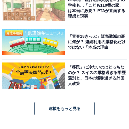
学校も…「こども110番の家」
は本当に必要？ PTAが直面する
理想と現実
「青春18きっぷ」販売激減の裏
に何が？ 連続利用の厳格化だけ
ではない「本当の理由」
「移民」に冷たいのはどっちな
のか？ スイスの厳格過ぎる学歴
選別と、日本の曖昧過ぎる外国
人政策
連載をもっと見る