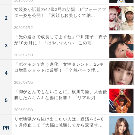
2026/08/06
女装姿が話題の47歳2児の父親、ビフォーアフ
ター姿を公開！ 「素顔もお美しくて納...
2
2025/06/12
「光の速さで成長してますね」中川翔子、双子
が10カ月に！ 「はやいいいい この前...
3
2026/07/30
「ポケモンで言う進化」女性タレント、25キ
ロ増量ショットに反響！ 「全然パーツ埋...
4
2026/08/05
「脚がとんでもないことに」横川尚隆、大会優
勝したムキムキな姿に反響！ 「リアル刃...
5
2026/08/03
リボ地獄から抜け出したい人は、返済を3～6
ヶ月停止して『大幅に減額してから返済す...
PR