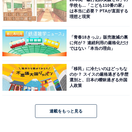
学校も…「こども110番の家」
は本当に必要？ PTAが直面する
理想と現実
「青春18きっぷ」販売激減の裏
に何が？ 連続利用の厳格化だけ
ではない「本当の理由」
「移民」に冷たいのはどっちな
のか？ スイスの厳格過ぎる学歴
選別と、日本の曖昧過ぎる外国
人政策
連載をもっと見る