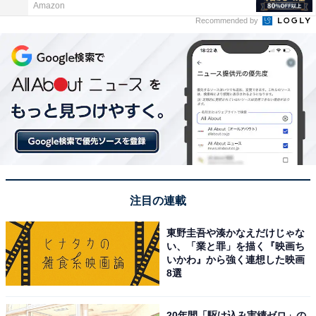
Amazon
Recommended by
注目の連載
東野圭吾や湊かなえだけじゃな
い、「業と罪」を描く『映画ち
いかわ』から強く連想した映画
8選
20年間「駆け込み実績ゼロ」の