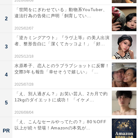
2026/08/08
「世間をにぎわせている」動物系YouTuber、
違法行為の告発に声明「飼育してい...
2
2025/02/07
「逆カミングアウト」『ラヴ上等』の美人出演
者、整形告白に「潔くてカッコよ！」「好...
3
2025/12/18
水原希子、恋人とのラブラブショットに反響！
交際3年も報告「幸せそうで嬉しい」「...
4
2025/07/28
「え、別人過ぎん？」お笑い芸人、2カ月で約
12kgのダイエットに成功！ 「イケメ...
5
2026/08/04
「え、こんなセールやってたの？」80％OFF
以上が続々登場！Amazonの本気が...
PR