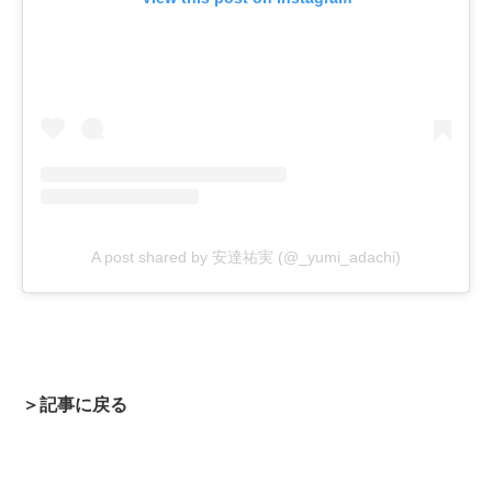
A post shared by 安達祐実 (@_yumi_adachi)
＞記事に戻る