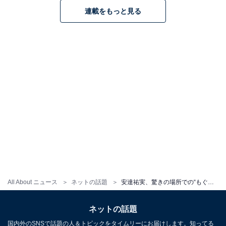
連載をもっと見る
All About ニュース
ネットの話題
安達祐実、驚きの場所での“もぐもぐショット”に反響！ 「バレないんですか？」「本当にかわいい」
ネットの話題
国内外のSNSで話題の人＆トピックをタイムリーにお届けします。知ってる