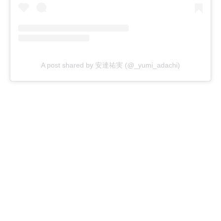
A post shared by 安達祐実 (@_yumi_adachi)