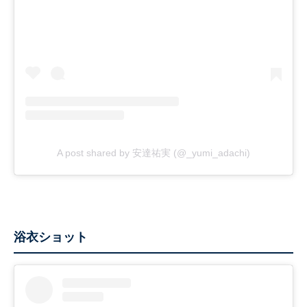
A post shared by 安達祐実 (@_yumi_adachi)
浴衣ショット