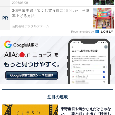
2026/08/09
3億当選主婦「宝くじ買う前に〇〇した」当選
率上げる方法
PR
合同会社デジタルファーム
Recommended by
注目の連載
東野圭吾や湊かなえだけじゃな
い、「業と罪」を描く『映画ち