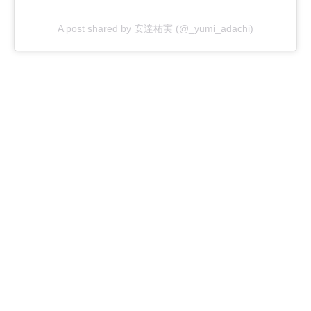
A post shared by 安達祐実 (@_yumi_adachi)