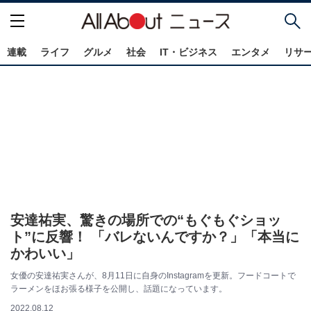
連載
ライフ
グルメ
社会
IT・ビジネス
エンタメ
リサ
安達祐実、驚きの場所での“もぐもぐショッ
ト”に反響！ 「バレないんですか？」「本当に
かわいい」
女優の安達祐実さんが、8月11日に自身のInstagramを更新。フードコートで
ラーメンをほお張る様子を公開し、話題になっています。
2022.08.12