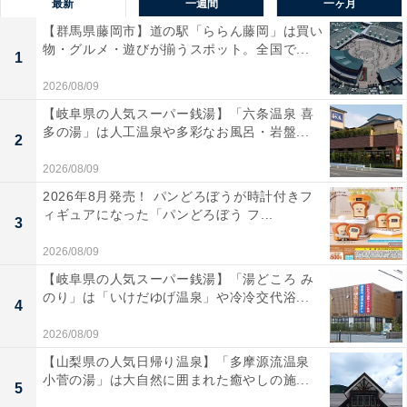
最新
一週間
一ヶ月
【群馬県藤岡市】道の駅「ららん藤岡」は買い
物・グルメ・遊びが揃うスポット。全国で...
1
2026/08/09
【岐阜県の人気スーパー銭湯】「六条温泉 喜
多の湯」は人工温泉や多彩なお風呂・岩盤...
2
2026/08/09
2026年8月発売！ パンどろぼうが時計付きフ
ィギュアになった「パンどろぼう フ...
3
2026/08/09
【岐阜県の人気スーパー銭湯】「湯どころ み
のり」は「いけだゆげ温泉」や冷冷交代浴...
4
2026/08/09
【山梨県の人気日帰り温泉】「多摩源流温泉
小菅の湯」は大自然に囲まれた癒やしの施...
5