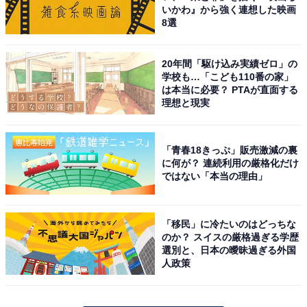
いかわ』から強く連想した映画
8選
20年間「駆け込み実績ゼロ」の
学校も…「こども110番の家」
は本当に必要？ PTAが直面する
理想と現実
「青春18きっぷ」販売激減の裏
に何が？ 連続利用の厳格化だけ
ではない「本当の理由」
「移民」に冷たいのはどっちな
のか？ スイスの厳格過ぎる学歴
選別と、日本の曖昧過ぎる外国
人政策