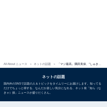
All About ニュース
ネットの話題
「マジ最高」隅田美保、“しゅきぴ”なYouTuberメイクで別人級の大変身！ 「顔面面白い」「これ以上の物は無い」
ネットの話題
国内外のSNSで話題の人＆トピックをタイムリーにお届けします。知ってる
だけでちょっと得する、なんだか楽しい気分になれる、ネット発「知ら（な
きゃ）損」ニュースが盛りだくさん。