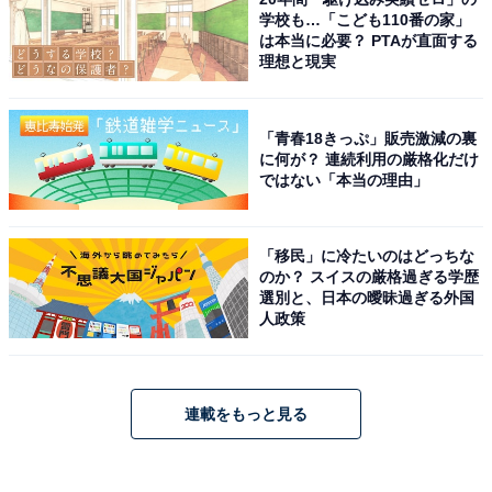
学校も…「こども110番の家」
は本当に必要？ PTAが直面する
理想と現実
「青春18きっぷ」販売激減の裏
に何が？ 連続利用の厳格化だけ
ではない「本当の理由」
「移民」に冷たいのはどっちな
のか？ スイスの厳格過ぎる学歴
選別と、日本の曖昧過ぎる外国
人政策
連載をもっと見る