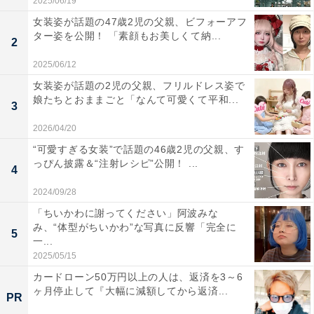
2025/06/19
女装姿が話題の47歳2児の父親、ビフォーアフ
ター姿を公開！ 「素顔もお美しくて納...
2
2025/06/12
女装姿が話題の2児の父親、フリルドレス姿で
娘たちとおままごと「なんて可愛くて平和...
3
2026/04/20
“可愛すぎる女装”で話題の46歳2児の父親、す
っぴん披露＆“注射レシピ”公開！ ...
4
2024/09/28
「ちいかわに謝ってください」阿波みな
み、“体型がちいかわ”な写真に反響「完全に
5
一...
2025/05/15
カードローン50万円以上の人は、返済を3～6
ヶ月停止して『大幅に減額してから返済...
PR