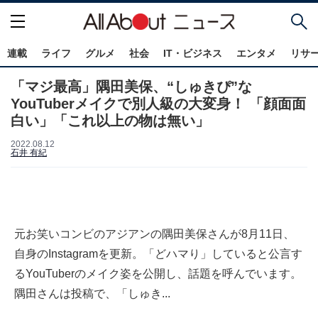
連載
ライフ
グルメ
社会
IT・ビジネス
エンタメ
リサ
「マジ最高」隅田美保、“しゅきぴ”な
YouTuberメイクで別人級の大変身！ 「顔面面
白い」「これ以上の物は無い」
2022.08.12
石井 有紀
元お笑いコンビのアジアンの隅田美保さんが8月11日、
自身のInstagramを更新。「どハマり」していると公言す
るYouTuberのメイク姿を公開し、話題を呼んでいます。
隅田さんは投稿で、「しゅき...