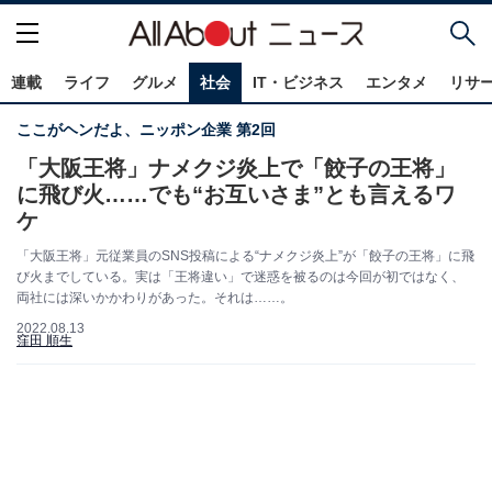
連載
ライフ
グルメ
社会
IT・ビジネス
エンタメ
リサ
ここがヘンだよ、ニッポン企業 第2回
「大阪王将」ナメクジ炎上で「餃子の王将」
に飛び火……でも“お互いさま”とも言えるワ
ケ
「大阪王将」元従業員のSNS投稿による“ナメクジ炎上”が「餃子の王将」に飛
び火までしている。実は「王将違い」で迷惑を被るのは今回が初ではなく、
両社には深いかかわりがあった。それは……。
2022.08.13
窪田 順生