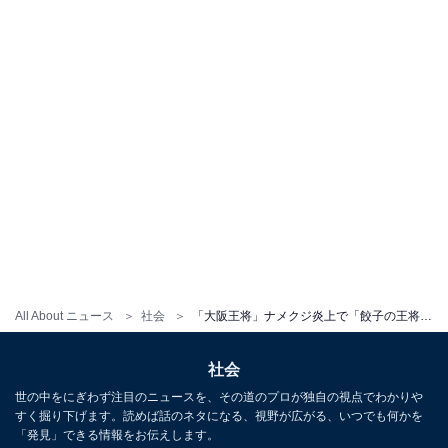
All About ニュース
社会
「大阪王将」ナメクジ炎上で「餃子の王将」に飛び火……でも“お互いさま”とも言えるワケ
社会
世の中をにぎわず注目のニュースを、その道のプロが独自の視点でわかりや
すく掘り下げます。読めば話のネタになる、視野が広がる、いつでも何かを
「発見」できる情報をお伝えします。