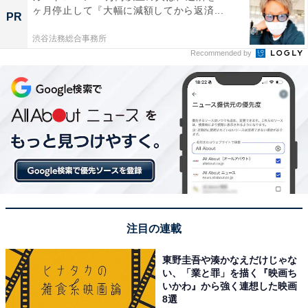
ヶ月停止して『大幅に減額してから返済...
PR
渋谷法務総合事務所
Recommended by
注目の連載
東野圭吾や湊かなえだけじゃな
い、「業と罪」を描く『映画ち
いかわ』から強く連想した映画
8選