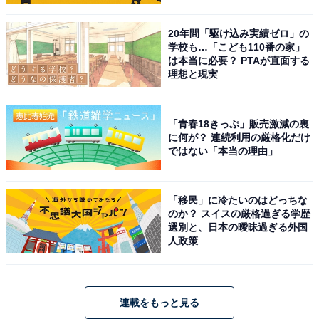
20年間「駆け込み実績ゼロ」の
学校も…「こども110番の家」
は本当に必要？ PTAが直面する
理想と現実
「青春18きっぷ」販売激減の裏
に何が？ 連続利用の厳格化だけ
ではない「本当の理由」
「移民」に冷たいのはどっちな
のか？ スイスの厳格過ぎる学歴
選別と、日本の曖昧過ぎる外国
人政策
連載をもっと見る