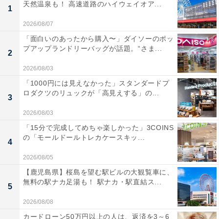
天然温泉も！ 高速道路のハイウェイオア...
1
2026/08/07
「面白いのあったから購入〜」ダイソーのポッ
プアップランドリーバッグが話題。“さま...
2
2026/08/03
「1000円には見えなかった」スタンダードプ
ロダクツのリュックが「高見えする」の...
3
2026/08/03
「15分で完成してめちゃ楽しかった」3COINS
の「モールドールトレカケースキッ...
4
2026/08/05
【鹿児島県】桜島を望む駅ビルの大観覧車に、
無料の駅ナカ足湯も！ 駅ナカ・駅直結ス...
5
2026/08/08
カードローン50万円以上の人は、返済を3～6