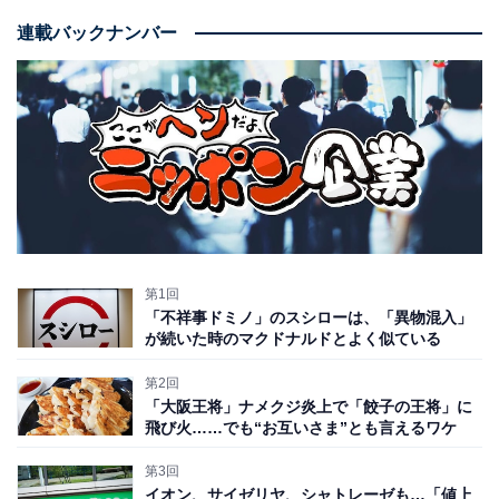
連載バックナンバー
第1回
「不祥事ドミノ」のスシローは、「異物混入」
が続いた時のマクドナルドとよく似ている
第2回
「大阪王将」ナメクジ炎上で「餃子の王将」に
飛び火……でも“お互いさま”とも言えるワケ
第3回
イオン、サイゼリヤ、シャトレーゼも…「値上