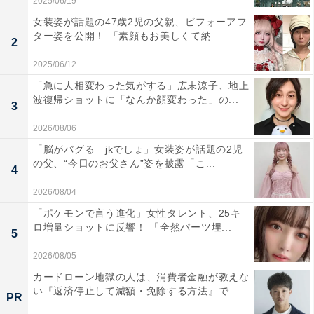
2025/06/19
女装姿が話題の47歳2児の父親、ビフォーアフ
ター姿を公開！ 「素顔もお美しくて納...
2
2025/06/12
「急に人相変わった気がする」広末涼子、地上
波復帰ショットに「なんか顔変わった」の...
3
2026/08/06
「脳がバグる jkでしょ」女装姿が話題の2児
の父、“今日のお父さん”姿を披露「こ...
4
2026/08/04
「ポケモンで言う進化」女性タレント、25キ
ロ増量ショットに反響！ 「全然パーツ埋...
5
2026/08/05
カードローン地獄の人は、消費者金融が教えな
い『返済停止して減額・免除する方法』で...
PR