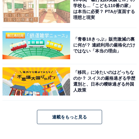
学校も…「こども110番の家」
は本当に必要？ PTAが直面する
理想と現実
「青春18きっぷ」販売激減の裏
に何が？ 連続利用の厳格化だけ
ではない「本当の理由」
「移民」に冷たいのはどっちな
のか？ スイスの厳格過ぎる学歴
選別と、日本の曖昧過ぎる外国
人政策
連載をもっと見る