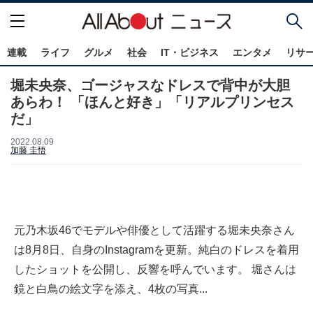
連載
ライフ
グルメ
社会
IT・ビジネス
エンタメ
リサ
堀未央奈、ゴージャスなドレスで背中が大胆
あらわ！ 「ほんと好き」「リアルプリンセス
だ」
2022.08.09
加藤 圭悟
元乃木坂46でモデルや俳優として活躍する堀未央奈さん
は8月8日、自身のInstagramを更新。純白のドレスを着用
したショットを公開し、反響を呼んでいます。 堀さんは
鏡と白鳥の絵文字を添え、4枚の写真...