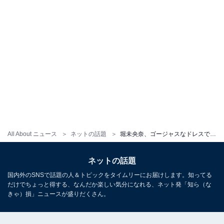
All About ニュース
ネットの話題
堀未央奈、ゴージャスなドレスで背中が大胆あらわ！ 「ほんと好き」「リアルプリンセスだ」
ネットの話題
国内外のSNSで話題の人＆トピックをタイムリーにお届けします。知ってる
だけでちょっと得する、なんだか楽しい気分になれる、ネット発「知ら（な
きゃ）損」ニュースが盛りだくさん。