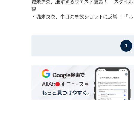
堀未央奈、細すぎるウエスト披露！ 「スタイ
響
・
堀未央奈、半目の事故ショットに反響！ 「
1