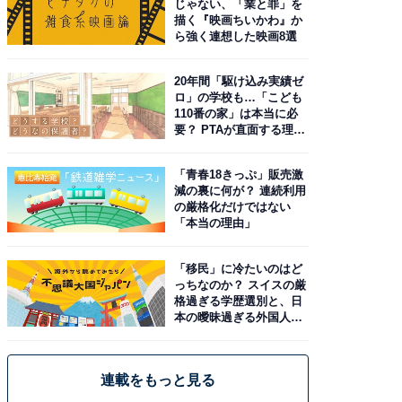
じゃない、「業と罪」を
描く『映画ちいかわ』か
ら強く連想した映画8選
20年間「駆け込み実績ゼ
ロ」の学校も…「こども
110番の家」は本当に必
要？ PTAが直面する理想
と現実
「青春18きっぷ」販売激
減の裏に何が？ 連続利用
の厳格化だけではない
「本当の理由」
「移民」に冷たいのはど
っちなのか？ スイスの厳
格過ぎる学歴選別と、日
本の曖昧過ぎる外国人政
策
連載をもっと見る