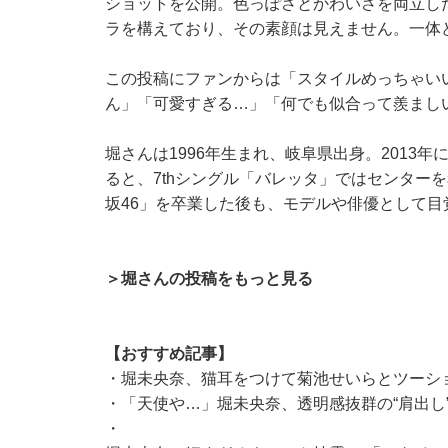
ショットを公開。色っぽさとかわいさを両立し
ラを構えており、その素顔は見えません。一体
この投稿にファンからは「スタイルめっちゃい
ん」「可愛すぎる…」「何でも似合って羨まし
堀さんは1996年生まれ、岐阜県出身。2013
ると、7thシングル「バレッタ」ではセンターを
坂46」を卒業した後も、モデルや俳優として目
＞堀さんの投稿をもっと見る
【おすすめ記事】
・
堀未央奈、猫耳をつけて菊池せいらとツーシ
・
「天使や…」堀未央奈、透明感抜群の“肩出し
・