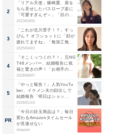
「リアル天使」篠崎愛、肩を
「女の
ちら見せしたバスローブ姿に
介、バ
2
2
「可愛すぎんぞ～」「目の表
らのプレ
情...
愛...
2023/03/03
2026/08/0
「これが北川景子！？」すっ
「脚が
ぴん？ オフショットに「顔が
横川尚
3
3
疲れてますね」「無加工無
ムキな姿
表...
刃...
2025/04/22
2026/08/0
「そこくっつくの？！」元NG
「え、
T48メンバー、結婚報告に祝
芸人、2
4
4
福と驚きの声！「お相手の...
エットに
2026/08/07
2026/08/0
「やっと報告！」人気YouTu
「脳がバ
ber、イケメン夫の顔出しで
装姿が話
5
5
結婚報告「明日はショッ...
のお父さ
2026/01/15
2026/08/0
「今日の目玉商品は？」毎日
「え、
変わるAmazonタイムセール
の？」8
PR
PR
が見逃せない
場！Ama
Amazon
Amazon