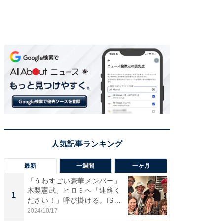
最新
一週間
一ヶ月
「うわすごい豪華メンバー」
「さす
木梨憲武、ヒロミへ「連絡く
は」高
1
1
ださい！」呼び掛ける。IS
災地を
S...
「カ...
2024/10/17
2026/08/0