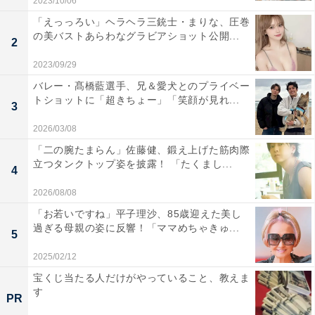
2023/10/06
「えっっろい」ヘラヘラ三銃士・まりな、圧巻
の美バストあらわなグラビアショット公開...
2
2023/09/29
バレー・髙橋藍選手、兄＆愛犬とのプライベー
トショットに「超きちょー」「笑顔が見れ...
3
2026/03/08
「二の腕たまらん」佐藤健、鍛え上げた筋肉際
立つタンクトップ姿を披露！ 「たくまし...
4
2026/08/08
「お若いですね」平子理沙、85歳迎えた美し
過ぎる母親の姿に反響！「ママめちゃきゅ...
5
2025/02/12
宝くじ当たる人だけがやっていること、教えま
す
PR