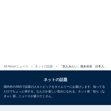
All About ニュース
ネットの話題
「別人みたい」堀未央奈、日本人離れした韓国風メイクを披露「韓国アイドルみたい！」「お姫様、、、」
ネットの話題
国内外のSNSで話題の人＆トピックをタイムリーにお届けします。知ってる
だけでちょっと得する、なんだか楽しい気分になれる、ネット発「知ら（な
きゃ）損」ニュースが盛りだくさん。