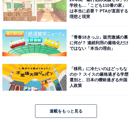
学校も…「こども110番の家」
は本当に必要？ PTAが直面する
理想と現実
「青春18きっぷ」販売激減の裏
に何が？ 連続利用の厳格化だけ
ではない「本当の理由」
「移民」に冷たいのはどっちな
のか？ スイスの厳格過ぎる学歴
選別と、日本の曖昧過ぎる外国
人政策
連載をもっと見る