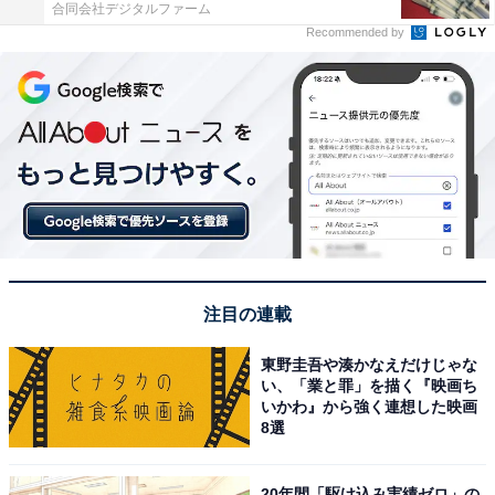
合同会社デジタルファーム
Recommended by
注目の連載
東野圭吾や湊かなえだけじゃな
い、「業と罪」を描く『映画ち
いかわ』から強く連想した映画
8選
20年間「駆け込み実績ゼロ」の