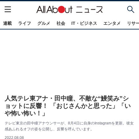
連載
ライフ
グルメ
社会
IT・ビジネス
エンタメ
リサ
人気テレ東アナ・田中瞳、不敵な“鰻笑み”シ
ョットに反響！ 「おじさんかと思った」「い
や怖い怖い！」
テレビ東京の田中瞳アナウンサーが、8月4日に自身のInstagramを更新。彼女
感あふれるオフの姿を公開し、反響を呼んでいます。
2022.08.08