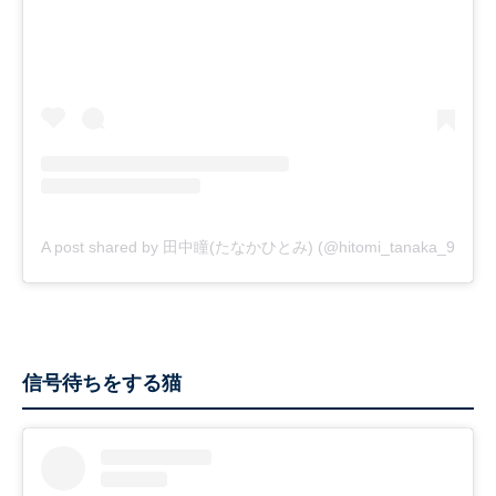
A post shared by 田中瞳(たなかひとみ) (@hitomi_tanaka_9)
信号待ちをする猫