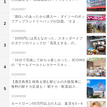
1
2026/08/07
「面白いのあったから購入〜」ダイソーのポッ
プアップランドリーバッグが話題。“さま...
2
2026/08/03
「1000円には見えなかった」スタンダードプ
ロダクツのリュックが「高見えする」の...
3
2026/08/03
「15分で完成してめちゃ楽しかった」3COINS
の「モールドールトレカケースキッ...
4
2026/08/05
【鹿児島県】桜島を望む駅ビルの大観覧車に、
無料の駅ナカ足湯も！ 駅ナカ・駅直結ス...
5
2026/08/08
カードローン50万円以上の人は、返済を3～6