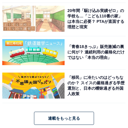
20年間「駆け込み実績ゼロ」の
学校も…「こども110番の家」
は本当に必要？ PTAが直面する
理想と現実
「青春18きっぷ」販売激減の裏
に何が？ 連続利用の厳格化だけ
ではない「本当の理由」
「移民」に冷たいのはどっちな
のか？ スイスの厳格過ぎる学歴
選別と、日本の曖昧過ぎる外国
人政策
連載をもっと見る