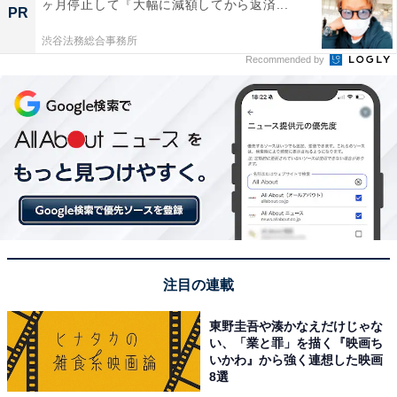
ヶ月停止して『大幅に減額してから返済...
PR
渋谷法務総合事務所
Recommended by
注目の連載
東野圭吾や湊かなえだけじゃな
い、「業と罪」を描く『映画ち
いかわ』から強く連想した映画
8選