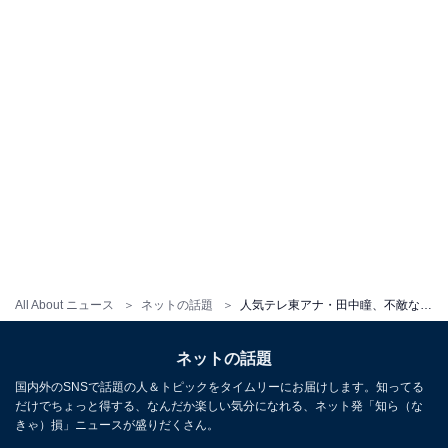
All About ニュース
ネットの話題
人気テレ東アナ・田中瞳、不敵な“鰻笑み”ショットに反響！ 「おじさんかと思った」「いや怖い怖い！」
ネットの話題
国内外のSNSで話題の人＆トピックをタイムリーにお届けします。知ってる
だけでちょっと得する、なんだか楽しい気分になれる、ネット発「知ら（な
きゃ）損」ニュースが盛りだくさん。