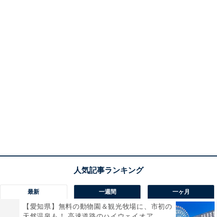
最新
一週間
一ヶ月
【愛知県】無料の動物園＆観光牧場に、市初の
天然温泉も！ 高速道路のハイウェイオア...